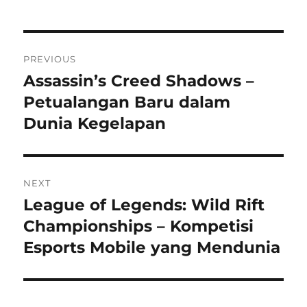
Post
PREVIOUS
navigation
Assassin’s Creed Shadows –
Previous
post:
Petualangan Baru dalam
Dunia Kegelapan
NEXT
League of Legends: Wild Rift
Next
post:
Championships – Kompetisi
Esports Mobile yang Mendunia