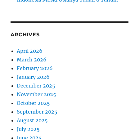
ARCHIVES
April 2026
March 2026
February 2026
January 2026
December 2025
November 2025
October 2025
September 2025
August 2025
July 2025
June 2025