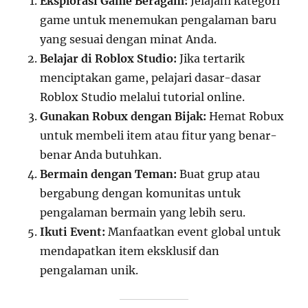
Eksplorasi Game Beragam:
Jelajahi kategori
game untuk menemukan pengalaman baru
yang sesuai dengan minat Anda.
Belajar di Roblox Studio:
Jika tertarik
menciptakan game, pelajari dasar-dasar
Roblox Studio melalui tutorial online.
Gunakan Robux dengan Bijak:
Hemat Robux
untuk membeli item atau fitur yang benar-
benar Anda butuhkan.
Bermain dengan Teman:
Buat grup atau
bergabung dengan komunitas untuk
pengalaman bermain yang lebih seru.
Ikuti Event:
Manfaatkan event global untuk
mendapatkan item eksklusif dan
pengalaman unik.