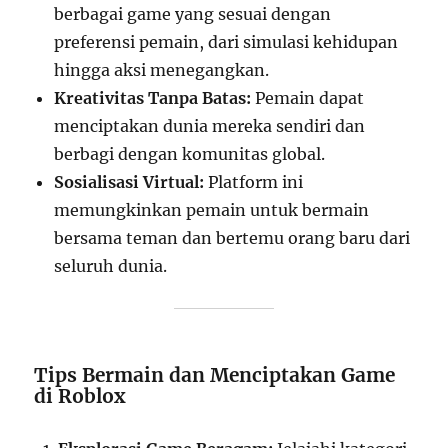
berbagai game yang sesuai dengan
preferensi pemain, dari simulasi kehidupan
hingga aksi menegangkan.
Kreativitas Tanpa Batas:
Pemain dapat
menciptakan dunia mereka sendiri dan
berbagi dengan komunitas global.
Sosialisasi Virtual:
Platform ini
memungkinkan pemain untuk bermain
bersama teman dan bertemu orang baru dari
seluruh dunia.
Tips Bermain dan Menciptakan Game
di Roblox