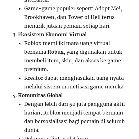
Game-game populer seperti Adopt Me!,
Brookhaven, dan Tower of Hell terus
menarik jutaan pemain setiap hari.
Ekosistem Ekonomi Virtual
Roblox memiliki mata uang virtual
bernama
Robux
, yang digunakan untuk
membeli item, skin, dan akses ke game
premium.
Kreator dapat menghasilkan uang nyata
melalui sistem monetisasi game mereka.
Komunitas Global
Dengan lebih dari 50 juta pengguna aktif
harian, Roblox menjadi tempat bermain
dan bersosialisasi bagi pemain di seluruh
dunia.
Dukungan lintas platform