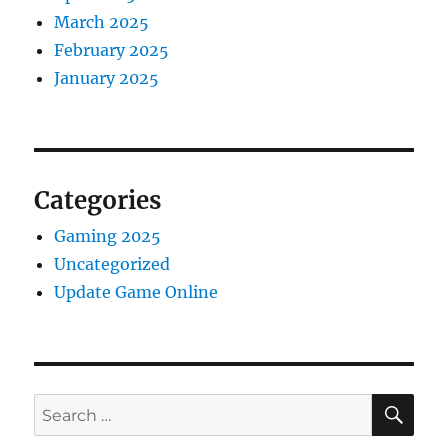
March 2025
February 2025
January 2025
Categories
Gaming 2025
Uncategorized
Update Game Online
SE
Search
for: