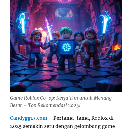
Game Roblox Co-op: Kerja Tim untuk Menang
Besar – Top Rekomendasi 2025!
Candygg17.com
– Pertama-tama
, Roblox di
2025 semakin seru dengan gelombang game