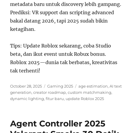
metadata baru untuk discovery lebih gampang.
Prediksi: VR support dan scripting advanced
bakal datang 2026, tapi 2025 sudah bikin
ketagihan.
Tips: Update Roblox sekarang, coba Studio
beta, dan ikut event untuk Robux bonus.
Roblox 2025—dunia tak berbatas, kreativitas
tak terhenti!
Posted
Categories
Tags
October 28, 2025
Gaming 2025
age estimation
,
AI text
on
generation
,
creator roadmap
,
custom matchmaking
,
dynamic lighting
,
fitur baru
,
update Roblox 2025
Agent Controller 2025