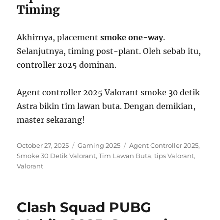
Timing
Akhirnya, placement
smoke one-way
.
Selanjutnya, timing post-plant. Oleh sebab itu,
controller 2025 dominan.
Agent controller 2025 Valorant smoke 30 detik
Astra bikin tim lawan buta. Dengan demikian,
master sekarang!
Posted
Categories
Tags
October 27, 2025
Gaming 2025
Agent Controller 2025
,
on
Smoke 30 Detik Valorant
,
Tim Lawan Buta
,
tips Valorant
,
Valorant
Clash Squad PUBG