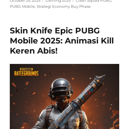
October 25, 2025
Gaming 2025
Clash Squad PUBG
,
on
PUBG Mobile
,
Strategi Economy Buy Phase
Skin Knife Epic PUBG
Mobile 2025: Animasi Kill
Keren Abis!