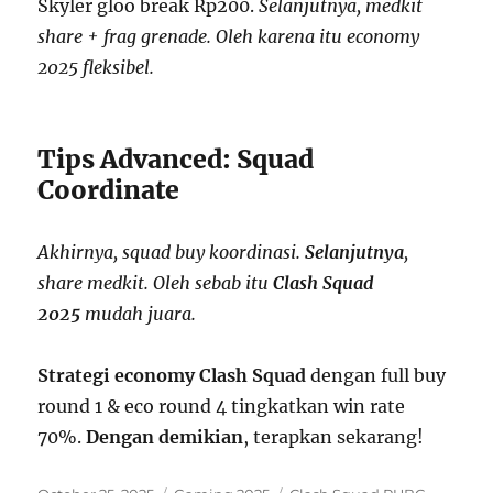
Skyler gloo break Rp200.
Selanjutnya, medkit
share + frag grenade. Oleh karena itu economy
2025 fleksibel.
Tips Advanced: Squad
Coordinate
Akhirnya, squad buy koordinasi.
Selanjutnya
,
share medkit. Oleh sebab itu
Clash Squad
2025
mudah juara.
S
trategi economy Clash Squad
dengan full buy
round 1 & eco round 4 tingkatkan win rate
70%.
Dengan demikian
, terapkan sekarang!
Posted
Categories
Tags