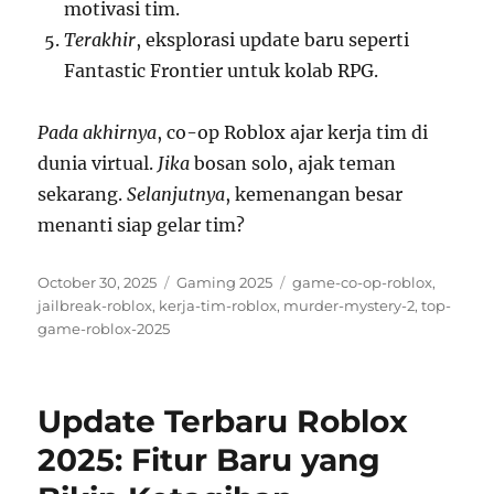
motivasi tim.
Terakhir
, eksplorasi update baru seperti
Fantastic Frontier untuk kolab RPG.
Pada akhirnya
, co-op Roblox ajar kerja tim di
dunia virtual.
Jika
bosan solo, ajak teman
sekarang.
Selanjutnya
, kemenangan besar
menanti siap gelar tim?
Posted
Categories
Tags
October 30, 2025
Gaming 2025
game-co-op-roblox
,
on
jailbreak-roblox
,
kerja-tim-roblox
,
murder-mystery-2
,
top-
game-roblox-2025
Update Terbaru Roblox
2025: Fitur Baru yang