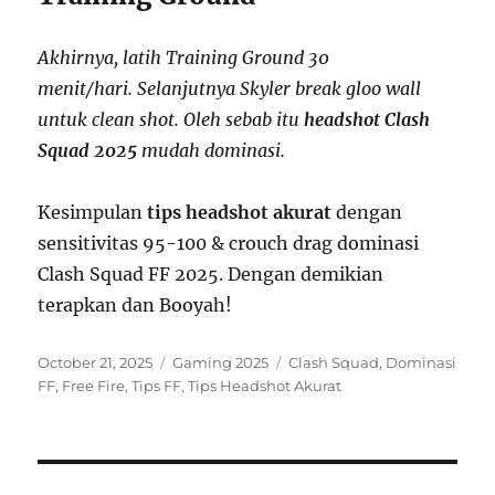
Akhirnya, latih Training Ground 30
menit/hari. Selanjutnya Skyler break gloo wall
untuk clean shot. Oleh sebab itu
headshot Clash
Squad 2025
mudah dominasi.
Kesimpulan
tips headshot akurat
dengan
sensitivitas 95-100 & crouch drag dominasi
Clash Squad FF 2025. Dengan demikian
terapkan dan Booyah!
Posted
Categories
Tags
October 21, 2025
Gaming 2025
Clash Squad
,
Dominasi
on
FF
,
Free Fire
,
Tips FF
,
Tips Headshot Akurat