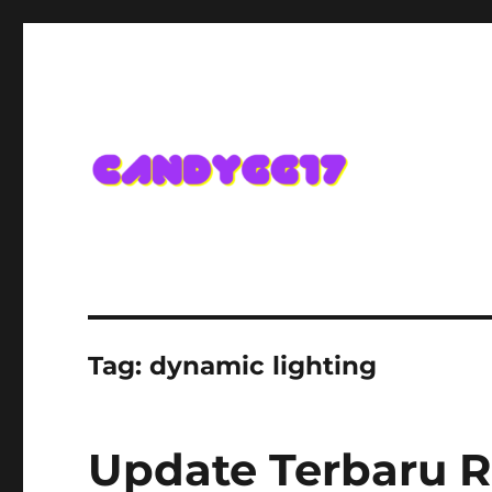
Candygg17 Angka Game K
Tag:
dynamic lighting
Update Terbaru R