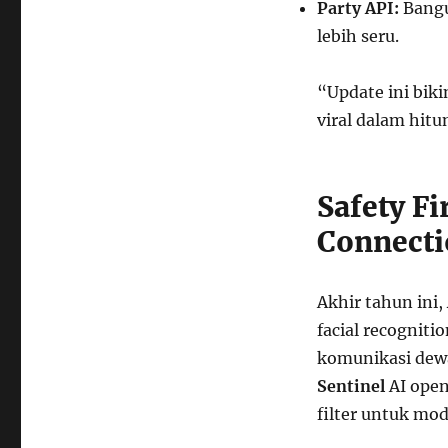
Party API:
Bangu
lebih seru.
“Update ini biki
viral dalam hit
Safety Fi
Connecti
Akhir tahun ini,
facial recognitio
komunikasi dewa
Sentinel
AI open
filter untuk mod