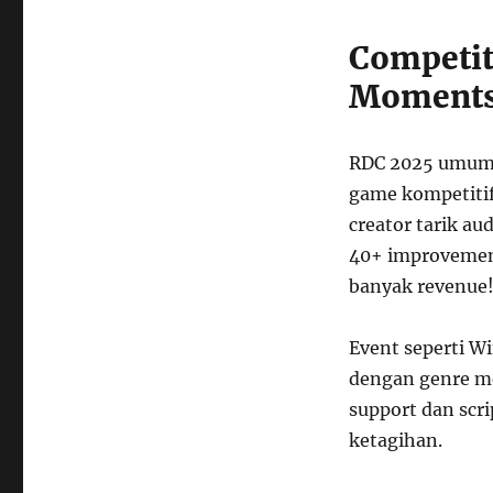
Competit
Moment
RDC 2025 umu
game kompetitif
creator tarik au
40+ improvement
banyak revenue
Event seperti W
dengan genre me
support dan scr
ketagihan.