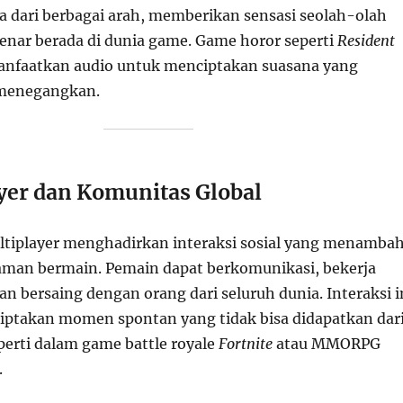
 dari berbagai arah, memberikan sensasi seolah-olah
nar berada di dunia game. Game horor seperti
Resident
faatkan audio untuk menciptakan suasana yang
menegangkan.
ayer dan Komunitas Global
tiplayer menghadirkan interaksi sosial yang menamba
aman bermain. Pemain dapat berkomunikasi, bekerja
n bersaing dengan orang dari seluruh dunia. Interaksi i
ciptakan momen spontan yang tidak bisa didapatkan dar
perti dalam game battle royale
Fortnite
atau MMORPG
.