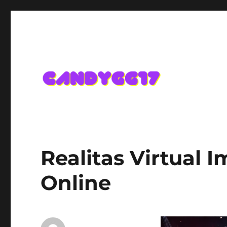
Candygg17 Angka Game K
Realitas Virtual 
Online