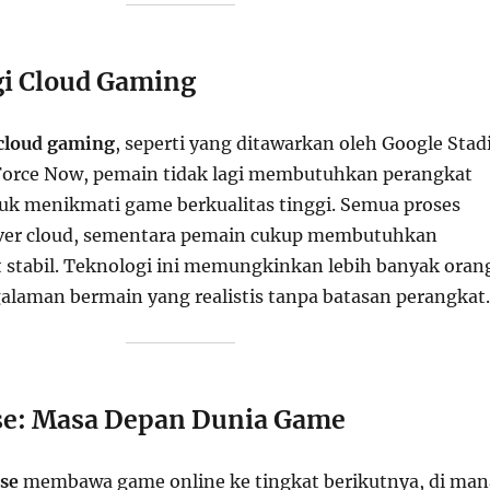
gi Cloud Gaming
cloud gaming
, seperti yang ditawarkan oleh Google Stad
Force Now, pemain tidak lagi membutuhkan perangkat
uk menikmati game berkualitas tinggi. Semua proses
rver cloud, sementara pemain cukup membutuhkan
t stabil. Teknologi ini memungkinkan lebih banyak oran
laman bermain yang realistis tanpa batasan perangkat.
se: Masa Depan Dunia Game
se
membawa game online ke tingkat berikutnya, di man