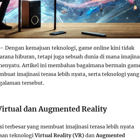
– Dengan kemajuan teknologi, game online kini tidak
arana hiburan, tetapi juga sebuah dunia di mana imajina
menyatu. Artikel ini membahas bagaimana bermain gam
buat imajinasi terasa lebih nyata, serta teknologi yang
alaman tersebut.
 Virtual dan Augmented Reality
si terbesar yang membuat imajinasi terasa lebih nyata
aan teknologi
Virtual Reality (VR)
dan
Augmented