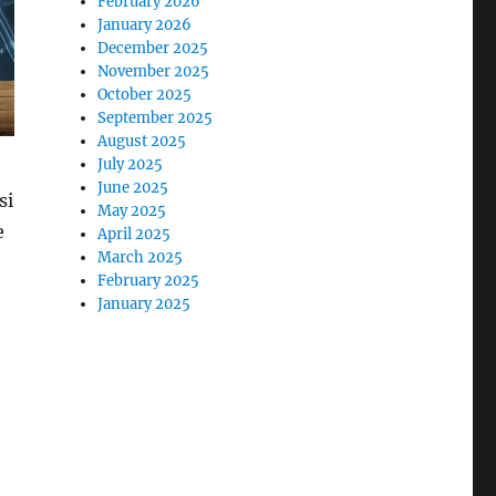
February 2026
January 2026
December 2025
November 2025
October 2025
September 2025
August 2025
July 2025
June 2025
si
May 2025
e
April 2025
March 2025
February 2025
January 2025