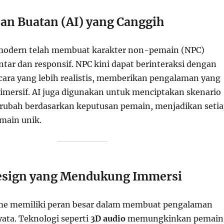
san Buatan (AI) yang Canggih
modern telah membuat karakter non-pemain (NPC)
ntar dan responsif. NPC kini dapat berinteraksi dengan
ara yang lebih realistis, memberikan pengalaman yang
 imersif. AI juga digunakan untuk menciptakan skenario
rubah berdasarkan keputusan pemain, menjadikan seti
main unik.
esign yang Mendukung Immersi
me memiliki peran besar dalam membuat pengalaman
yata. Teknologi seperti
3D audio
memungkinkan pemain