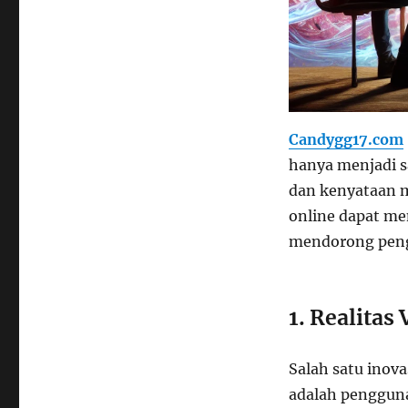
Candygg17.com
hanya menjadi s
dan kenyataan 
online dapat mem
mendorong peng
1. Realitas
Salah satu inova
adalah penggun