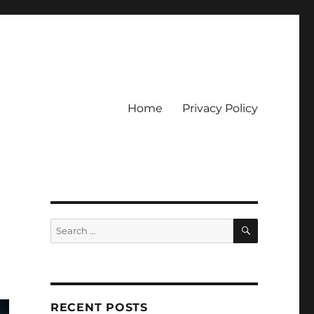
Home
Privacy Policy
ckpot
SEARCH
Search
for:
RECENT POSTS