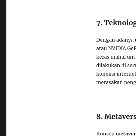
7. Teknolo
Dengan adanya
atau NVIDIA Ge
keras mahal unt
dilakukan di se
koneksi interne
merasakan penga
8. Metaver
Konsep
metaver