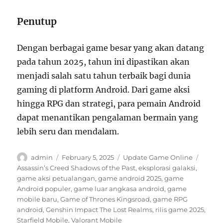
Penutup
Dengan berbagai game besar yang akan datang
pada tahun 2025, tahun ini dipastikan akan
menjadi salah satu tahun terbaik bagi dunia
gaming di platform Android. Dari game aksi
hingga RPG dan strategi, para pemain Android
dapat menantikan pengalaman bermain yang
lebih seru dan mendalam.
Author
Posted
Categories
Tags
admin
February 5, 2025
Update Game Online
on
Assassin’s Creed Shadows of the Past
,
eksplorasi galaksi
,
game aksi petualangan
,
game android 2025
,
game
Android populer
,
game luar angkasa android
,
game
mobile baru
,
Game of Thrones Kingsroad
,
game RPG
android
,
Genshin Impact The Lost Realms
,
rilis game 2025
,
Starfield Mobile
,
Valorant Mobile