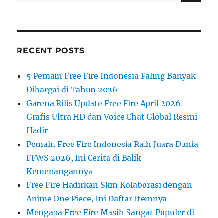
for:
RECENT POSTS
5 Pemain Free Fire Indonesia Paling Banyak
Dihargai di Tahun 2026
Garena Rilis Update Free Fire April 2026:
Grafis Ultra HD dan Voice Chat Global Resmi
Hadir
Pemain Free Fire Indonesia Raih Juara Dunia
FFWS 2026, Ini Cerita di Balik
Kemenangannya
Free Fire Hadirkan Skin Kolaborasi dengan
Anime One Piece, Ini Daftar Itemnya
Mengapa Free Fire Masih Sangat Populer di