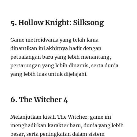
5.
Hollow Knight: Silksong
Game metroidvania yang telah lama
dinantikan ini akhirnya hadir dengan
petualangan baru yang lebih menantang,
pertarungan yang lebih dinamis, serta dunia
yang lebih luas untuk dijelajahi.
6.
The Witcher 4
Melanjutkan kisah The Witcher, game ini
menghadirkan karakter baru, dunia yang lebih
besar, serta peningkatan dalam sistem