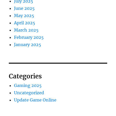
July 2025
June 2025
May 2025
April 2025
March 2025
February 2025
January 2025
Categories
Gaming 2025
Uncategorized
Update Game Online