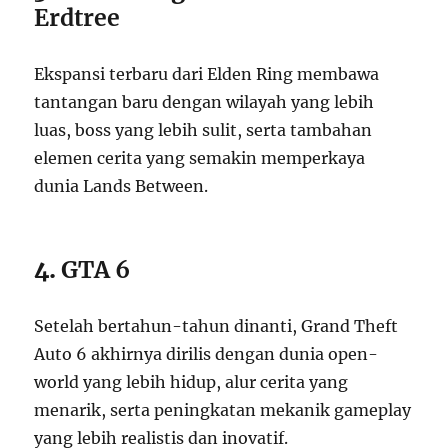
Erdtree
Ekspansi terbaru dari Elden Ring membawa
tantangan baru dengan wilayah yang lebih
luas, boss yang lebih sulit, serta tambahan
elemen cerita yang semakin memperkaya
dunia Lands Between.
4.
GTA 6
Setelah bertahun-tahun dinanti, Grand Theft
Auto 6 akhirnya dirilis dengan dunia open-
world yang lebih hidup, alur cerita yang
menarik, serta peningkatan mekanik gameplay
yang lebih realistis dan inovatif.