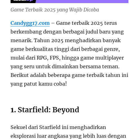
Game Terbaik 2025 yang Wajib Dicoba
Candygg17.com
– Game terbaik 2025 terus
berkembang dengan berbagai judul baru yang
menarik. Tahun 2025 menghadirkan banyak
game berkualitas tinggi dari berbagai genre,
mulai dari RPG, FPS, hingga game multiplayer
yang seru untuk dimainkan bersama teman.
Berikut adalah beberapa game terbaik tahun ini
yang patut kamu coba!
1.
Starfield: Beyond
Sekuel dari Starfield ini menghadirkan
eksplorasi luar angkasa yang lebih luas dengan