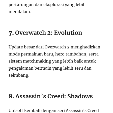
pertarungan dan eksplorasi yang lebih
mendalam.
7.
Overwatch 2: Evolution
Update besar dari Overwatch 2 menghadirkan
mode permainan baru, hero tambahan, serta
sistem matchmaking yang lebih baik untuk
pengalaman bermain yang lebih seru dan
seimbang.
8.
Assassin’s Creed: Shadows
Ubisoft kembali dengan seri Assassin’s Creed