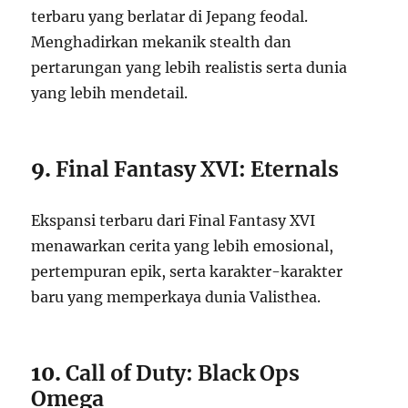
terbaru yang berlatar di Jepang feodal.
Menghadirkan mekanik stealth dan
pertarungan yang lebih realistis serta dunia
yang lebih mendetail.
9.
Final Fantasy XVI: Eternals
Ekspansi terbaru dari Final Fantasy XVI
menawarkan cerita yang lebih emosional,
pertempuran epik, serta karakter-karakter
baru yang memperkaya dunia Valisthea.
10.
Call of Duty: Black Ops
Omega