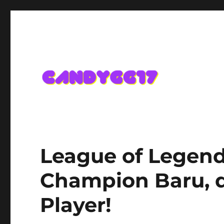
Candygg17 Angka Game K
League of Legend
Champion Baru, d
Player!