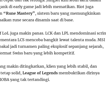
cepat dan tak terduga. Jungler kini lebih aktif dalam
ank di early game jadi lebih mematikan. Riot juga
an
“Rune Mastery”
, sistem baru yang memungkinkan
ikan rune secara dinamis saat di base.
f LoL juga makin panas. LCK dan LPL mendominasi scri
sementara LCS mencoba bangkit lewat talenta muda. MSI
bakal jadi turnamen paling eksplosif sepanjang sejarah,
ormat Swiss baru yang lebih kompetitif.
ng makin ditingkatkan, klien yang lebih stabil, dan
tetap solid,
League of Legends
membuktikan dirinya
MOBA yang tak tertandingi.