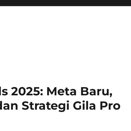
ini Hadir Semakin Mantap Ja
s 2025: Meta Baru,
an Strategi Gila Pro