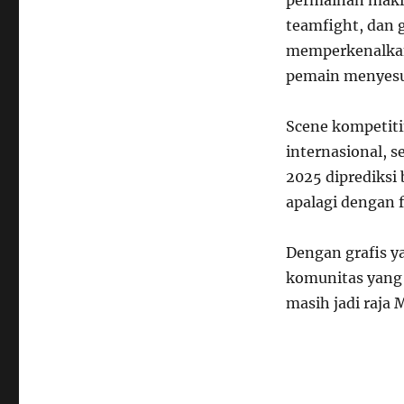
permainan makin 
teamfight, dan g
memperkenalk
pemain menyesua
Scene kompetiti
internasional, 
2025 diprediksi 
apalagi dengan f
Dengan grafis ya
komunitas yang 
masih jadi raja 