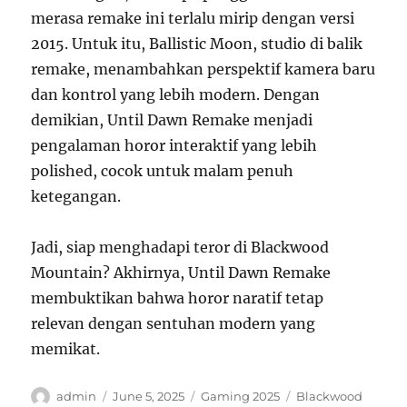
merasa remake ini terlalu mirip dengan versi
2015. Untuk itu, Ballistic Moon, studio di balik
remake, menambahkan perspektif kamera baru
dan kontrol yang lebih modern. Dengan
demikian, Until Dawn Remake menjadi
pengalaman horor interaktif yang lebih
polished, cocok untuk malam penuh
ketegangan.
Jadi, siap menghadapi teror di Blackwood
Mountain? Akhirnya, Until Dawn Remake
membuktikan bahwa horor naratif tetap
relevan dengan sentuhan modern yang
memikat.
Author
Posted
Categories
Tags
admin
June 5, 2025
Gaming 2025
Blackwood