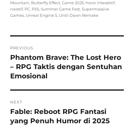
on
Mountain
,
Butterfly Effect
,
Game 2025
,
horor interaktif
,
naratif
,
PC
,
PS5
,
Summer Game Fest
,
Supermassive
Games
,
Unreal Engine 5
,
Until Dawn Remake
Post
PREVIOUS
navigation
Phantom Brave: The Lost Hero
Previous
post:
– RPG Taktis dengan Sentuhan
Emosional
NEXT
Fable: Reboot RPG Fantasi
Next
post:
yang Penuh Humor di 2025