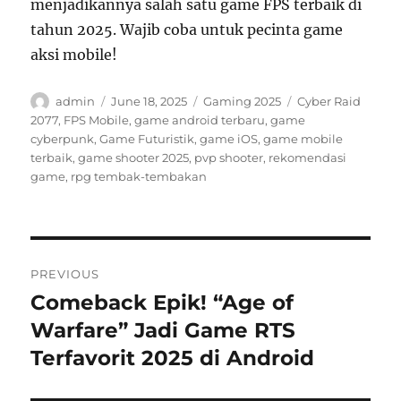
menjadikannya salah satu game FPS terbaik di
tahun 2025. Wajib coba untuk pecinta game
aksi mobile!
Author
Posted
Categories
Tags
admin
June 18, 2025
Gaming 2025
Cyber Raid
on
2077
,
FPS Mobile
,
game android terbaru
,
game
cyberpunk
,
Game Futuristik
,
game iOS
,
game mobile
terbaik
,
game shooter 2025
,
pvp shooter
,
rekomendasi
game
,
rpg tembak-tembakan
Post
PREVIOUS
navigation
Comeback Epik! “Age of
Previous
post:
Warfare” Jadi Game RTS
Terfavorit 2025 di Android