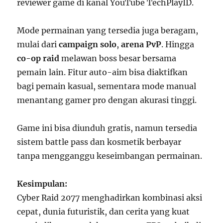
reviewer game di kanal YouTube TechPlayID.
Mode permainan yang tersedia juga beragam,
mulai dari
campaign solo
,
arena PvP
. Hingga
co-op raid
melawan boss besar bersama
pemain lain. Fitur auto-aim bisa diaktifkan
bagi pemain kasual, sementara mode manual
menantang gamer pro dengan akurasi tinggi.
Game ini bisa diunduh gratis, namun tersedia
sistem battle pass dan kosmetik berbayar
tanpa mengganggu keseimbangan permainan.
Kesimpulan:
Cyber Raid 2077 menghadirkan kombinasi aksi
cepat, dunia futuristik, dan cerita yang kuat