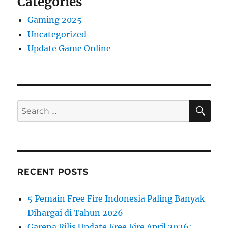
Categories
Gaming 2025
Uncategorized
Update Game Online
SE
Search
for:
RECENT POSTS
5 Pemain Free Fire Indonesia Paling Banyak
Dihargai di Tahun 2026
Garena Rilis Update Free Fire April 2026: