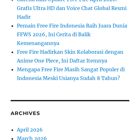
Grafis Ultra HD dan Voice Chat Global Resmi
Hadir
Pemain Free Fire Indonesia Raih Juara Dunia
FFWS 2026, Ini Cerita di Balik
Kemenangannya
Free Fire Hadirkan Skin Kolaborasi dengan
Anime One Piece, Ini Daftar Itemnya
Mengapa Free Fire Masih Sangat Populer di
Indonesia Meski Usianya Sudah 8 Tahun?
ARCHIVES
April 2026
March 2026