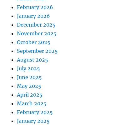
February 2026
January 2026
December 2025
November 2025
October 2025
September 2025
August 2025
July 2025
June 2025
May 2025
April 2025
March 2025
February 2025
January 2025