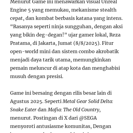
Menurut Game ini menawarkan visual Unreal
Engine 5 yang memukau, mekanisme stealth
cepat, dan kombat berbasis katana yang intens.
“Rasanya seperti ninja sungguhan, dengan aksi
yang bikin deg-degan!” ujar gamer lokal, Reza
Pratama, di Jakarta, Jumat (8/8/2025). Fitur
open-world mini dan sistem combo akrobatik
menjadi daya tarik utama, memungkinkan
pemain meluncur di atap kota dan menghabisi
musuh dengan presisi.
Game ini bersaing dengan rilis besar lain di
Agustus 2025. Seperti
Metal Gear Solid Delta:
Snake Eater
dan
Mafia: The Old Country
,
menurut. Postingan di X dari @SEGA
menyoroti antusiasme komunitas, Dengan