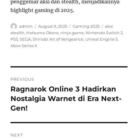
penggemar aksi dan stealth, menjadikannya
highlight gaming di 2025.
Author
Posted
Categories
Tags
admin
August 9, 2025
Gaming 2025
aksi
on
stealth
,
Hotsuma Oboro
,
ninja game
,
Nintendo Switch 2
,
PS5
,
SEGA
,
Shinobi Art of Vengeance
,
Unreal Engine 5
,
Xbox Series X
Post
PREVIOUS
navigation
Ragnarok Online 3 Hadirkan
Previous
post:
Nostalgia Warnet di Era Next-
Gen!
NEXT