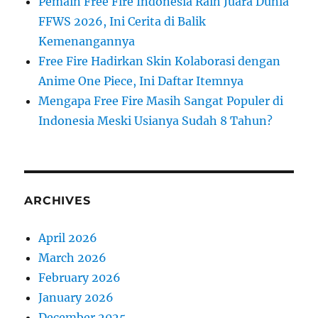
Pemain Free Fire Indonesia Raih Juara Dunia
FFWS 2026, Ini Cerita di Balik
Kemenangannya
Free Fire Hadirkan Skin Kolaborasi dengan
Anime One Piece, Ini Daftar Itemnya
Mengapa Free Fire Masih Sangat Populer di
Indonesia Meski Usianya Sudah 8 Tahun?
ARCHIVES
April 2026
March 2026
February 2026
January 2026
December 2025