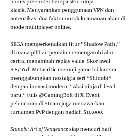
bonus pre-order berupa skin ninja
klasik. Menyarankan penggunaan VPN dan
autentikasi dua faktor untuk keamanan akun di
mode multiplayer online.
SEGA memperkenalkan fitur “Shadow Path,”
di mana pilihan pemain memengaruhi alur
cerita, menambah replay value. Skor awal
8.8/10 di Metacritic memuji game ini karena
menggabungkan nostalgia seri *Shinobi*
dengan inovasi modern. “Aksi ninja di level
baru,” tulis @GamingBolt di X. Event
peluncuran di Steam juga menawarkan
turnamen PvP dengan hadiah $10.000.
Shinobi: Art of Vengeance
siap mencuri hati