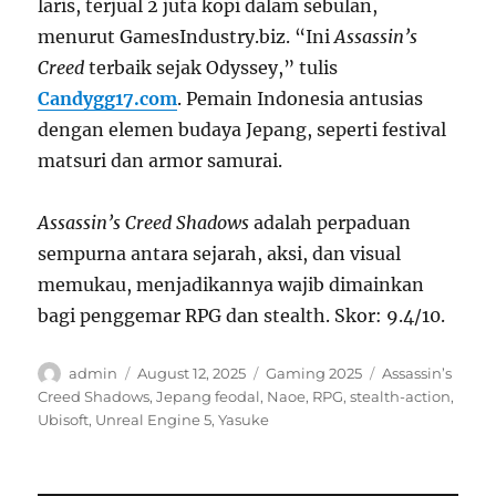
laris, terjual 2 juta kopi dalam sebulan,
menurut GamesIndustry.biz. “Ini
Assassin’s
Creed
terbaik sejak Odyssey,” tulis
Candygg17.com
. Pemain Indonesia antusias
dengan elemen budaya Jepang, seperti festival
matsuri dan armor samurai.
Assassin’s Creed Shadows
adalah perpaduan
sempurna antara sejarah, aksi, dan visual
memukau, menjadikannya wajib dimainkan
bagi penggemar RPG dan stealth. Skor: 9.4/10.
Author
Posted
Categories
Tags
admin
August 12, 2025
Gaming 2025
Assassin’s
on
Creed Shadows
,
Jepang feodal
,
Naoe
,
RPG
,
stealth-action
,
Ubisoft
,
Unreal Engine 5
,
Yasuke