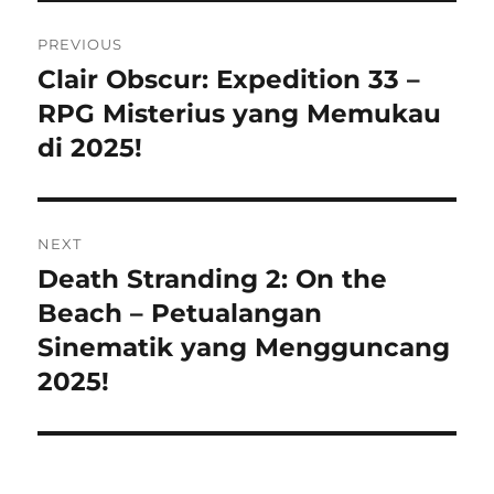
Post
PREVIOUS
navigation
Clair Obscur: Expedition 33 –
Previous
post:
RPG Misterius yang Memukau
di 2025!
NEXT
Death Stranding 2: On the
Next
post:
Beach – Petualangan
Sinematik yang Mengguncang
2025!