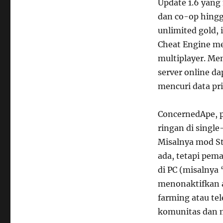
Update 1.6 yang
dan co-op hingg
unlimited gold, 
Cheat Engine m
multiplayer. Me
server online d
mencuri data pri
ConcernedApe, 
ringan di single
Misalnya mod St
ada, tetapi pem
di PC (misalnya
menonaktifkan a
farming atau tel
komunitas dan m