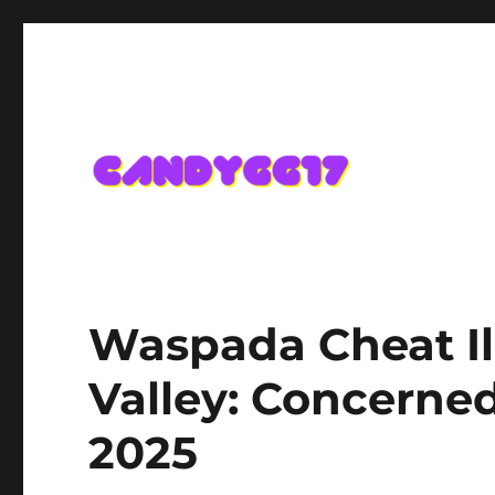
Candygg17 Angka Game K
Waspada Cheat Il
Valley: Concerned
2025