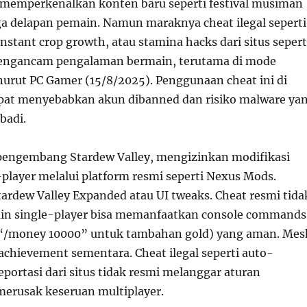
 memperkenalkan konten baru seperti festival musiman
a delapan pemain. Namun maraknya cheat ilegal seperti
instant crop growth, atau stamina hacks dari situs sepert
engancam pengalaman bermain, terutama di mode
nurut PC Gamer (15/8/2025). Penggunaan cheat ini di
apat menyebabkan akun dibanned dan risiko malware ya
badi.
pengembang Stardew Valley, mengizinkan modifikasi
-player melalui platform resmi seperti Nexus Mods.
ardew Valley Expanded atau UI tweaks. Cheat resmi tida
ain single-player bisa memanfaatkan console commands
 “/money 10000” untuk tambahan gold) yang aman. Mes
chievement sementara. Cheat ilegal seperti auto-
eportasi dari situs tidak resmi melanggar aturan
erusak keseruan multiplayer.