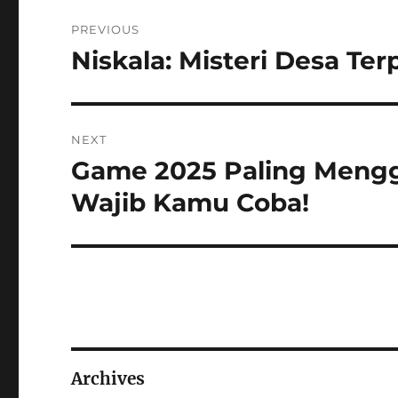
Post
PREVIOUS
navigation
Niskala: Misteri Desa T
Previous
post:
NEXT
Game 2025 Paling Meng
Next
post:
Wajib Kamu Coba!
Archives