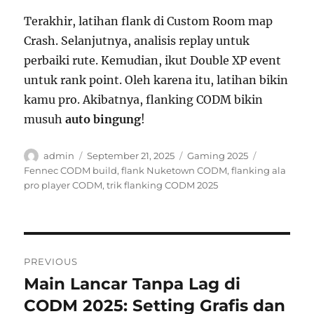
Terakhir, latihan flank di Custom Room map
Crash. Selanjutnya, analisis replay untuk
perbaiki rute. Kemudian, ikut Double XP event
untuk rank point. Oleh karena itu, latihan bikin
kamu pro. Akibatnya, flanking CODM bikin
musuh
auto bingung
!
Author
Posted
Categories
Tags
admin
September 21, 2025
Gaming 2025
on
Fennec CODM build
,
flank Nuketown CODM
,
flanking ala
pro player CODM
,
trik flanking CODM 2025
Post
PREVIOUS
navigation
Main Lancar Tanpa Lag di
Previous
post:
CODM 2025: Setting Grafis dan