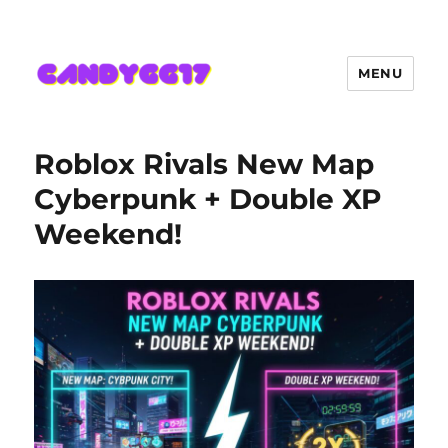
MENU
Candygg17 Angka Game Kini
Hadir Semakin Mantap Jackpot
Roblox Rivals New Map
Cyberpunk + Double XP
Weekend!