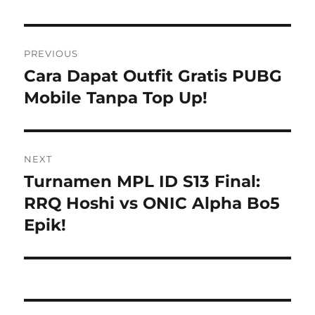
Post
PREVIOUS
navigation
Cara Dapat Outfit Gratis PUBG
Previous
post:
Mobile Tanpa Top Up!
NEXT
Turnamen MPL ID S13 Final:
Next
post:
RRQ Hoshi vs ONIC Alpha Bo5
Epik!