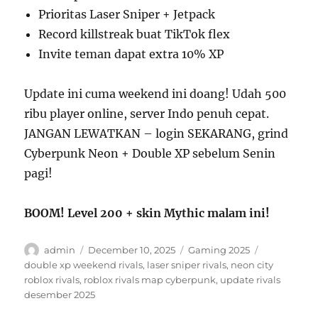
Prioritas Laser Sniper + Jetpack
Record killstreak buat TikTok flex
Invite teman dapat extra 10% XP
Update ini cuma weekend ini doang! Udah 500
ribu player online, server Indo penuh cepat.
JANGAN LEWATKAN – login SEKARANG, grind
Cyberpunk Neon + Double XP sebelum Senin
pagi!
BOOM! Level 200 + skin Mythic malam ini!
Author
Posted
Categories
Tags
admin
December 10, 2025
Gaming 2025
on
double xp weekend rivals
,
laser sniper rivals
,
neon city
roblox rivals
,
roblox rivals map cyberpunk
,
update rivals
desember 2025