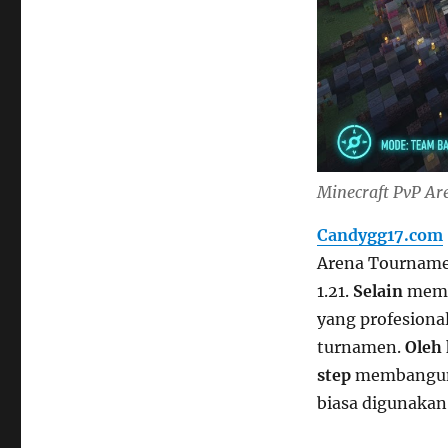
Minecraft PvP Ar
Candygg17.com
Arena Tournamen
1.21.
Selain
membe
yang profesiona
turnamen.
Oleh 
step
membangun a
biasa digunakan 