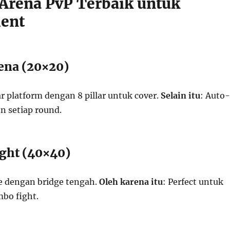
 Arena PvP Terbaik untuk
ent
rena (20×20)
lar platform dengan 8 pillar untuk cover.
Selain itu
: Auto-
n setiap round.
ght (40×40)
se dengan bridge tengah.
Oleh karena itu
: Perfect untuk
bo fight.