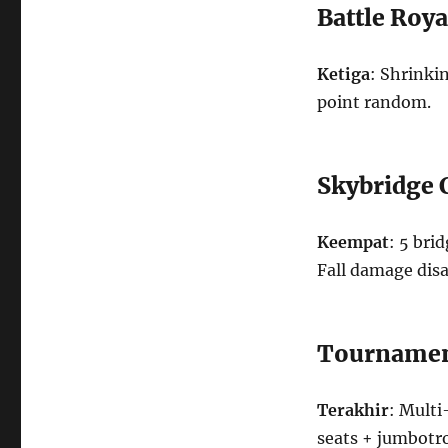
Battle Roy
Ketiga
: Shrinki
point random.
Skybridge 
Keempat
: 5 bri
Fall damage disa
Tournament
Terakhir
: Mult
seats + jumbotr