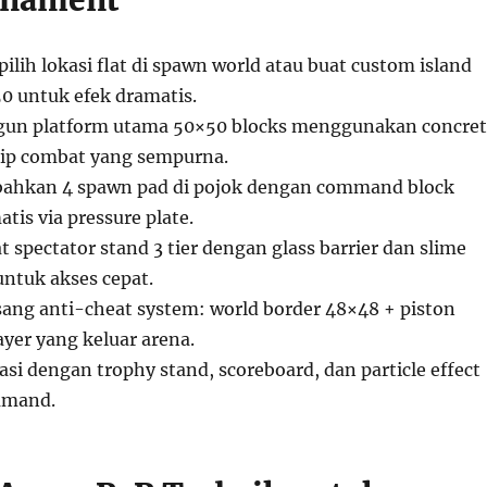
rnament
 pilih lokasi flat di spawn world atau buat custom island
50 untuk efek dramatis.
gun platform utama 50×50 blocks menggunakan concre
rip combat yang sempurna.
bahkan 4 spawn pad di pojok dengan command block
atis via pressure plate.
at spectator stand 3 tier dengan glass barrier dan slime
untuk akses cepat.
sang anti-cheat system: world border 48×48 + piston
yer yang keluar arena.
asi dengan trophy stand, scoreboard, dan particle effect
ommand.