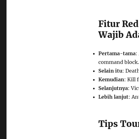
Fitur Re
Wajib Ad
Pertama-tama
:
command block.
Selain itu
: Deat
Kemudian
: Kil
Selanjutnya
: Vi
Lebih lanjut
: An
Tips Tou