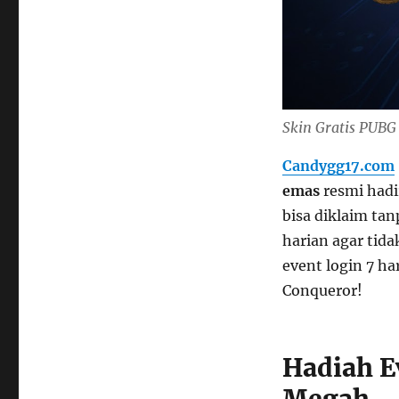
Skin Gratis PUBG
Candygg17.com
emas
resmi hadir
bisa diklaim tan
harian agar tid
event login 7 h
Conqueror!
Hadiah E