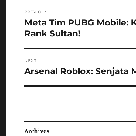
Post
PREVIOUS
navigation
Meta Tim PUBG Mobile: K
Previous
post:
Rank Sultan!
NEXT
Arsenal Roblox: Senjata 
Next
post:
Archives