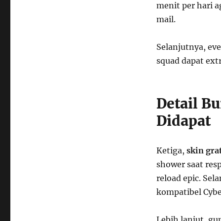
menit per hari a
mail.
Selanjutnya, even
squad dapat extr
Detail B
Didapat
Ketiga,
skin gra
shower saat res
reload epic. Sel
kompatibel Cyber
Lebih lanjut, g