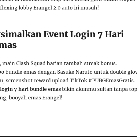
 flexing lobby Erangel 2.0 auto iri musuh!
simalkan Event Login 7 Hari
Emas
, main Clash Squad harian tambah streak bonus.
o bundle emas dengan Sasuke Naruto untuk double glo
 itu, screenshot reward upload TikTok #PUBGEmasGratis.
 login 7 hari bundle emas
bikin akunmu sultan tanpa to
ang, booyah emas Erangel!