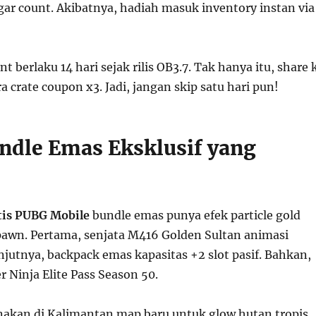
gar count. Akibatnya, hadiah masuk inventory instan via
t berlaku 14 hari sejak rilis OB3.7. Tak hanya itu, share 
a crate coupon x3. Jadi, jangan skip satu hari pun!
undle Emas Eksklusif yang
tis PUBG Mobile
bundle emas punya efek particle gold
pawn. Pertama, senjata M416 Golden Sultan animasi
anjutnya, backpack emas kapasitas +2 slot pasif. Bahkan,
 Ninja Elite Pass Season 50.
unakan di Kalimantan map baru untuk glow hutan tropis.