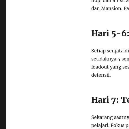
hop, dan air str
dan Mansion. Pa
Hari 5-6:
Setiap senjata d
setidaknya 5 sen
loadout yang se
defensif.
Hari 7: 
Sekarang saatn
pelajari. Fokus