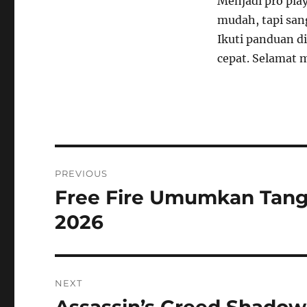
Menjadi pro pla
mudah, tapi sang
Ikuti panduan d
cepat. Selamat 
Post
PREVIOUS
navigation
Free Fire Umumkan Tangga
Previous
post:
2026
NEXT
Next