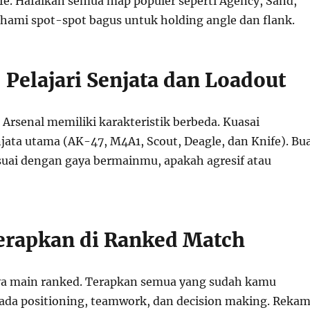
afe. Hafalkan semua map populer seperti Agency, Sand,
hami spot-spot bagus untuk holding angle dan flank.
 Pelajari Senjata dan Loadout
i Arsenal memiliki karakteristik berbeda. Kuasai
jata utama (AK-47, M4A1, Scout, Deagle, dan Knife). Bu
suai dengan gaya bermainmu, apakah agresif atau
Terapkan di Ranked Match
ya main ranked. Terapkan semua yang sudah kamu
 pada positioning, teamwork, dan decision making. Reka