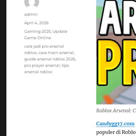
Author
admin
Posted
April 4, 2026
on
Categories
Gaming 2025
,
Update
Game Online
Tags
cara jadi pro arsenal
roblox
,
cara main arsenal
,
guide arsenal roblox 2026
,
pro player arsenal
,
tips
arsenal roblox
Roblox Arsenal: C
Candygg17.com
populer di Roblo