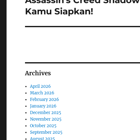
Assassin’s Creed Shadows
post:
Kamu Siapkan!
Archives
April 2026
March 2026
February 2026
January 2026
December 2025
November 2025
October 2025
September 2025
August 2025