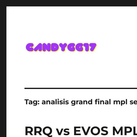
Candygg17 Angka Game K
Tag:
analisis grand final mpl s
RRQ vs EVOS MPL 