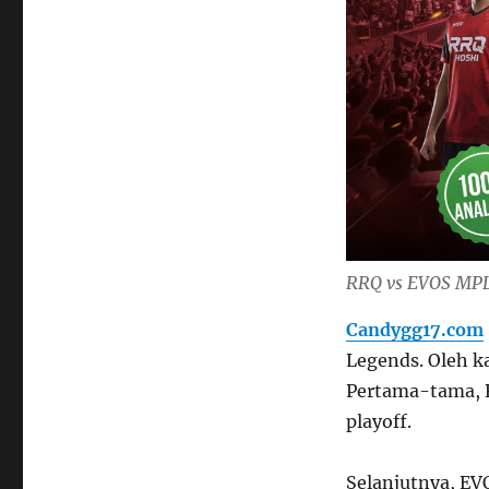
RRQ vs EVOS MPL 
Candygg17.com
Legends. Oleh k
Pertama-tama, R
playoff.
Selanjutnya, EV