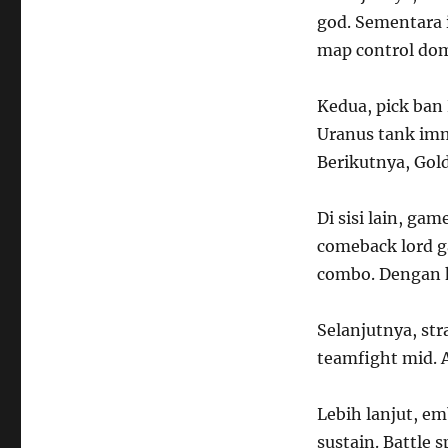
god. Sementara 
map control dom
Kedua, pick ban 
Uranus tank imm
Berikutnya, Gold
Di sisi lain, ga
comeback lord g
combo. Dengan ka
Selanjutnya, str
teamfight mid. 
Lebih lanjut, em
sustain. Battle s