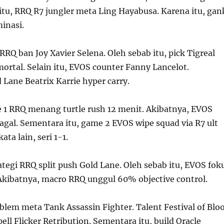
itu, RRQ R7 jungler meta Ling Hayabusa. Karena itu, gan
inasi.
RRQ ban Joy Xavier Selena. Oleh sebab itu, pick Tigreal
ortal. Selain itu, EVOS counter Fanny Lancelot.
 Lane Beatrix Karrie hyper carry.
me 1 RRQ menang turtle rush 12 menit. Akibatnya, EVOS
agal. Sementara itu, game 2 EVOS wipe squad via R7 ult
ta lain, seri 1-1.
ategi RRQ split push Gold Lane. Oleh sebab itu, EVOS fok
Akibatnya, macro RRQ unggul 60% objective control.
blem meta Tank Assassin Fighter. Talent Festival of Blo
pell Flicker Retribution. Sementara itu, build Oracle