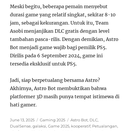
Meski begitu, beberapa pemain menyebut
durasi game yang relatif singkat, sekitar 8-10
jam, sebagai kekurangan. Untuk itu, Team
Asobi menjanjikan DLC gratis dengan level
tambahan pasca-rilis. Dengan demikian, Astro
Bot menjadi game wajib bagi pemilik PS5.
Dirilis pada 6 September 2024, game ini
tersedia eksklusif untuk PS5.
Jadi, siap berpetualang bersama Astro?
Akhirnya, Astro Bot membuktikan bahwa
platformer 3D masih punya tempat istimewa di
hati gamer.
Posted
Categories
Tags
June 13, 2025
Gaming 2025
Astro Bot
,
DLC
,
on
DualSense
,
galaksi
,
Game 2025
,
kooperatif
,
Petualangan
,