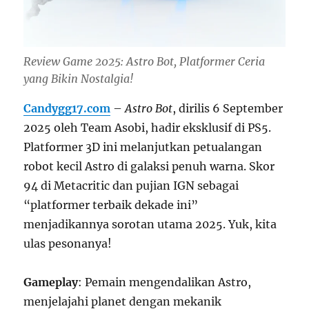
Review Game 2025: Astro Bot, Platformer Ceria
yang Bikin Nostalgia!
Candygg17.com
–
Astro Bot
, dirilis 6 September
2025 oleh Team Asobi, hadir eksklusif di PS5.
Platformer 3D ini melanjutkan petualangan
robot kecil Astro di galaksi penuh warna. Skor
94 di Metacritic dan pujian IGN sebagai
“platformer terbaik dekade ini”
menjadikannya sorotan utama 2025. Yuk, kita
ulas pesonanya!
Gameplay
: Pemain mengendalikan Astro,
menjelajahi planet dengan mekanik