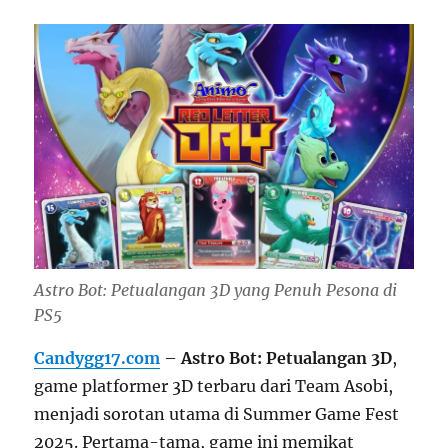
Astro Bot: Petualangan 3D yang Penuh Pesona di
PS5
Candygg17.com
–
Astro Bot: Petualangan 3D
,
game platformer 3D terbaru dari Team Asobi,
menjadi sorotan utama di Summer Game Fest
2025. Pertama-tama, game ini memikat