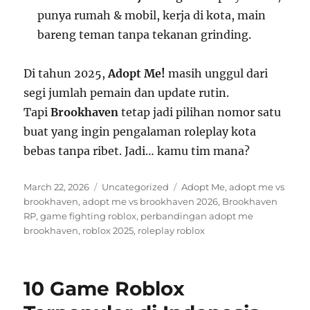
punya rumah & mobil, kerja di kota, main
bareng teman tanpa tekanan grinding.
Di tahun 2025,
Adopt Me!
masih unggul dari
segi jumlah pemain dan update rutin.
Tapi
Brookhaven
tetap jadi pilihan nomor satu
buat yang ingin pengalaman roleplay kota
bebas tanpa ribet. Jadi… kamu tim mana?
Posted
Categories
Tags
March 22, 2026
Uncategorized
Adopt Me
,
adopt me vs
on
brookhaven
,
adopt me vs brookhaven 2026
,
Brookhaven
RP
,
game fighting roblox
,
perbandingan adopt me
brookhaven
,
roblox 2025
,
roleplay roblox
10 Game Roblox