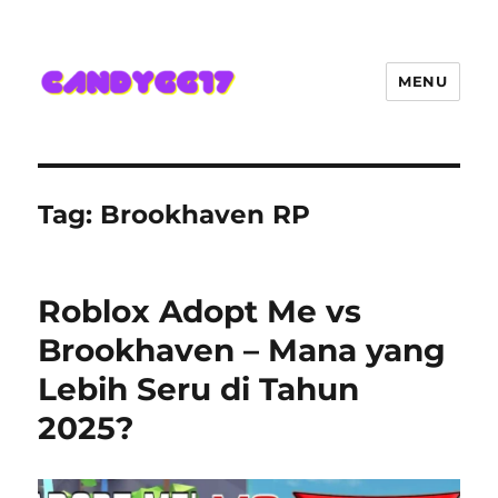
MENU
Candygg17 Angka Game Kini
Hadir Semakin Mantap Jackpot
Tag:
Brookhaven RP
Roblox Adopt Me vs
Brookhaven – Mana yang
Lebih Seru di Tahun
2025?