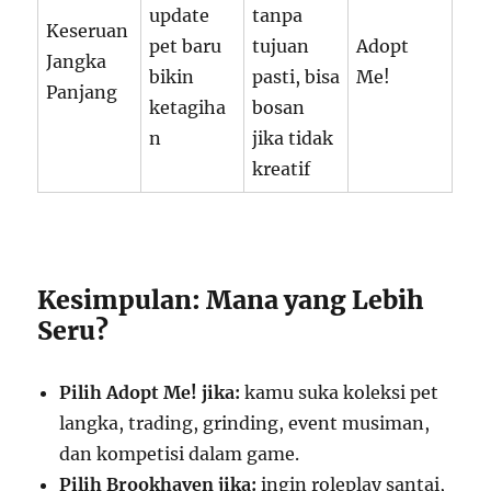
update
tanpa
Keseruan
pet baru
tujuan
Adopt
Jangka
bikin
pasti, bisa
Me!
Panjang
ketagiha
bosan
n
jika tidak
kreatif
Kesimpulan: Mana yang Lebih
Seru?
Pilih Adopt Me! jika:
kamu suka koleksi pet
langka, trading, grinding, event musiman,
dan kompetisi dalam game.
Pilih Brookhaven jika:
ingin roleplay santai,