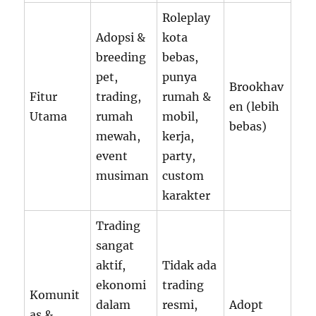
Roleplay
Adopsi &
kota
breeding
bebas,
pet,
punya
Brookhav
Fitur
trading,
rumah &
en (lebih
Utama
rumah
mobil,
bebas)
mewah,
kerja,
event
party,
musiman
custom
karakter
Trading
sangat
aktif,
Tidak ada
ekonomi
trading
Komunit
dalam
resmi,
Adopt
as &