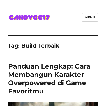
MENU
Candygg17 Angka Game Kini
Hadir Semakin Mantap Jackpot
Tag:
Build Terbaik
Panduan Lengkap: Cara
Membangun Karakter
Overpowered di Game
Favoritmu