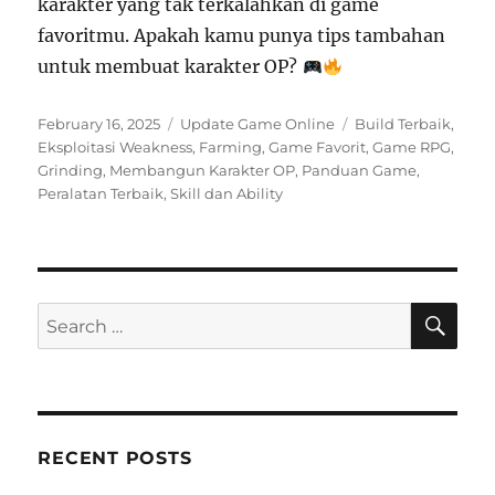
karakter yang tak terkalahkan di game
favoritmu. Apakah kamu punya tips tambahan
untuk membuat karakter OP?
Posted
Categories
Tags
February 16, 2025
Update Game Online
Build Terbaik
,
on
Eksploitasi Weakness
,
Farming
,
Game Favorit
,
Game RPG
,
Grinding
,
Membangun Karakter OP
,
Panduan Game
,
Peralatan Terbaik
,
Skill dan Ability
SE
Search
for:
RECENT POSTS