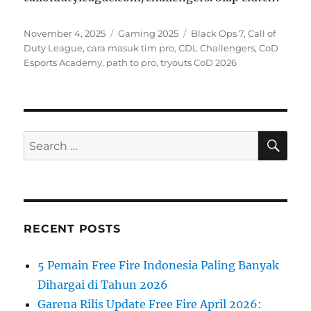
Posted
Categories
Tags
November 4, 2025
Gaming 2025
Black Ops 7
,
Call of
on
Duty League
,
cara masuk tim pro
,
CDL Challengers
,
CoD
Esports Academy
,
path to pro
,
tryouts CoD 2026
SE
Search
for:
RECENT POSTS
5 Pemain Free Fire Indonesia Paling Banyak
Dihargai di Tahun 2026
Garena Rilis Update Free Fire April 2026: