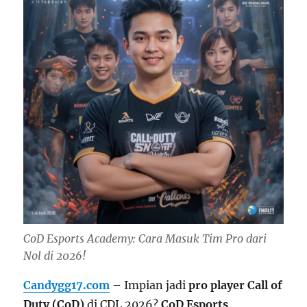
CoD Esports Academy: Cara Masuk Tim Pro dari
Nol di 2026!
Candygg17.com
– Impian jadi
pro player Call of
Duty (CoD)
di CDL 2026?
CoD Esports