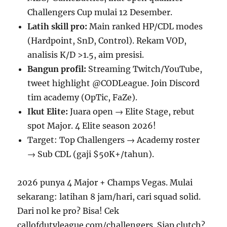
Challengers Cup mulai 12 Desember.
Latih skill pro:
Main ranked HP/CDL modes
(Hardpoint, SnD, Control). Rekam VOD,
analisis K/D >1.5, aim presisi.
Bangun profil:
Streaming Twitch/YouTube,
tweet highlight @CODLeague. Join Discord
tim academy (OpTic, FaZe).
Ikut Elite:
Juara open → Elite Stage, rebut
spot Major. 4 Elite season 2026!
Target: Top Challengers → Academy roster
→ Sub CDL (gaji $50K+/tahun).
2026 punya 4 Major + Champs Vegas. Mulai
sekarang: latihan 8 jam/hari, cari squad solid.
Dari nol ke pro? Bisa! Cek
callofdutyleague.com/challengers. Siap clutch?