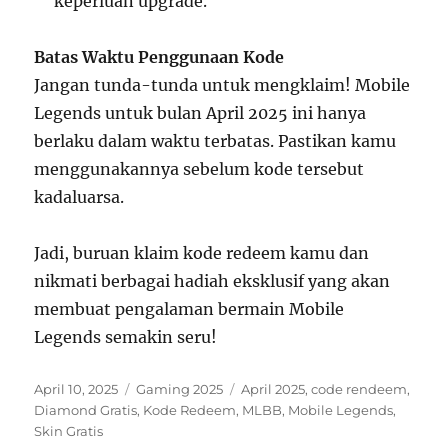
keperluan upgrade.
Batas Waktu Penggunaan Kode
Jangan tunda-tunda untuk mengklaim! Mobile
Legends untuk bulan April 2025 ini hanya
berlaku dalam waktu terbatas. Pastikan kamu
menggunakannya sebelum kode tersebut
kadaluarsa.
Jadi, buruan klaim kode redeem kamu dan
nikmati berbagai hadiah eksklusif yang akan
membuat pengalaman bermain Mobile
Legends semakin seru!
Posted
Categories
Tags
April 10, 2025
Gaming 2025
April 2025
,
code rendeem
,
on
Diamond Gratis
,
Kode Redeem
,
MLBB
,
Mobile Legends
,
Skin Gratis