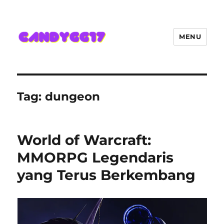
MENU
Candygg17 Angka Game Kini
Hadir Semakin Mantap Jackpot
Tag:
dungeon
World of Warcraft:
MMORPG Legendaris
yang Terus Berkembang