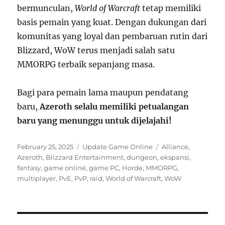
bermunculan,
World of Warcraft
tetap memiliki
basis pemain yang kuat. Dengan dukungan dari
komunitas yang loyal dan pembaruan rutin dari
Blizzard, WoW terus menjadi salah satu
MMORPG terbaik sepanjang masa.
Bagi para pemain lama maupun pendatang
baru,
Azeroth selalu memiliki petualangan
baru yang menunggu untuk dijelajahi!
Posted
Categories
Tags
February 25, 2025
Update Game Online
Alliance
,
on
Azeroth
,
Blizzard Entertainment
,
dungeon
,
ekspansi
,
fantasy
,
game online
,
game PC
,
Horde
,
MMORPG
,
multiplayer
,
PvE
,
PvP
,
raid
,
World of Warcraft
,
WoW