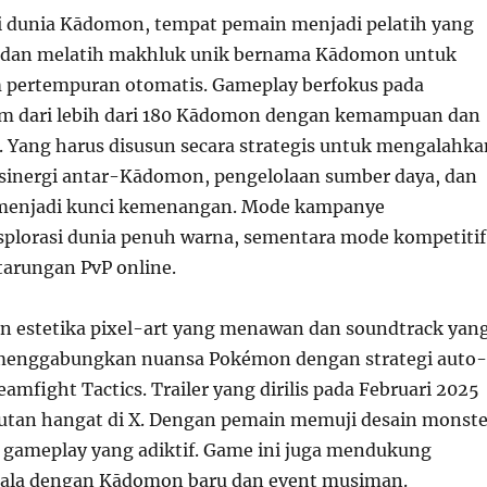
 di dunia Kādomon, tempat pemain menjadi pelatih yang
an melatih makhluk unik bernama Kādomon untuk
 pertempuran otomatis. Gameplay berfokus pada
m dari lebih dari 180 Kādomon dengan kemampuan dan
. Yang harus disusun secara strategis untuk mengalahka
sinergi antar-Kādomon, pengelolaan sumber daya, dan
k menjadi kunci kemenangan. Mode kampanye
plorasi dunia penuh warna, sementara mode kompetitif
arungan PvP online.
 estetika pixel-art yang menawan dan soundtrack yan
i menggabungkan nuansa Pokémon dengan strategi auto-
Teamfight Tactics. Trailer yang dirilis pada Februari 2025
tan hangat di X. Dengan pemain memuji desain monste
n gameplay yang adiktif. Game ini juga mendukung
ala dengan Kādomon baru dan event musiman.