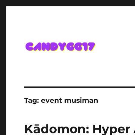
Candygg17 Angka Game K
Tag:
event musiman
Kādomon: Hyper A