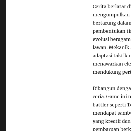
Cerita berlatar
mengumpulkan d
bertarung dalam
pembentukan ti
evolusi beragam
lawan. Mekanik 
adaptasi takti
menawarkan eks
mendukung pert
Dibangun dengan
ceria. Game in
battler seperti 
mendapat sambu
yang kreatif da
pembaruan berk