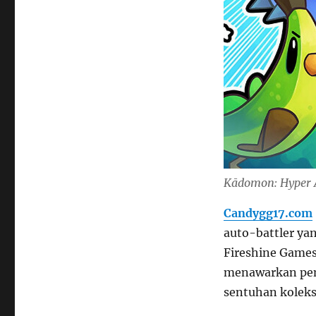
Kādomon: Hyper A
Candygg17.com
auto-battler ya
Fireshine Games.
menawarkan pen
sentuhan koleksi