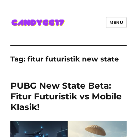
MENU
Candygg17 Angka Game Kini
Hadir Semakin Mantap Jackpot
Tag:
fitur futuristik new state
PUBG New State Beta:
Fitur Futuristik vs Mobile
Klasik!