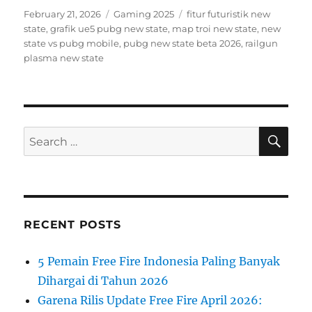
Posted
Categories
Tags
February 21, 2026
Gaming 2025
fitur futuristik new
on
state
,
grafik ue5 pubg new state
,
map troi new state
,
new
state vs pubg mobile
,
pubg new state beta 2026
,
railgun
plasma new state
SE
Search
for:
RECENT POSTS
5 Pemain Free Fire Indonesia Paling Banyak
Dihargai di Tahun 2026
Garena Rilis Update Free Fire April 2026: