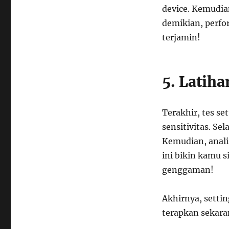
device. Kemudia
demikian, perfo
terjamin!
5. Latih
Terakhir, tes se
sensitivitas. Se
Kemudian, analis
ini bikin kamu 
genggaman!
Akhirnya, setti
terapkan sekaran