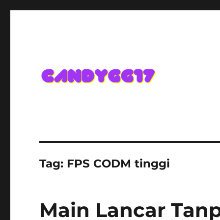
Candygg17 Angka Game K
Tag:
FPS CODM tinggi
Main Lancar Tanp