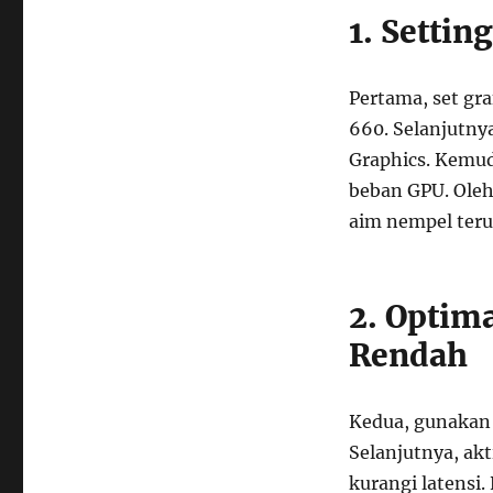
1. Settin
Pertama, set gra
660. Selanjutnya
Graphics. Kemud
beban GPU. Oleh 
aim nempel teru
2. Optim
Rendah
Kedua, gunakan 
Selanjutnya, ak
kurangi latensi.