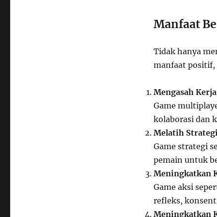
Manfaat Be
Tidak hanya me
manfaat positif, 
Mengasah Kerja
Game multiplaye
kolaborasi dan
Melatih Strate
Game strategi s
pemain untuk ber
Meningkatkan K
Game aksi seper
refleks, konsen
Meningkatkan K