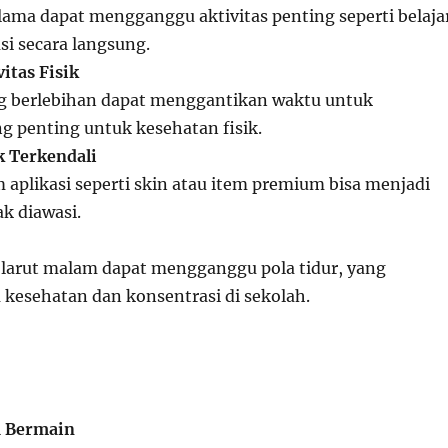
 lama dapat mengganggu aktivitas penting seperti belaja
asi secara langsung.
itas Fisik
g berlebihan dapat menggantikan waktu untuk
g penting untuk kesehatan fisik.
k Terkendali
 aplikasi seperti skin atau item premium bisa menjadi
ak diawasi.
larut malam dapat mengganggu pola tidur, yang
kesehatan dan konsentrasi di sekolah.
 Bermain