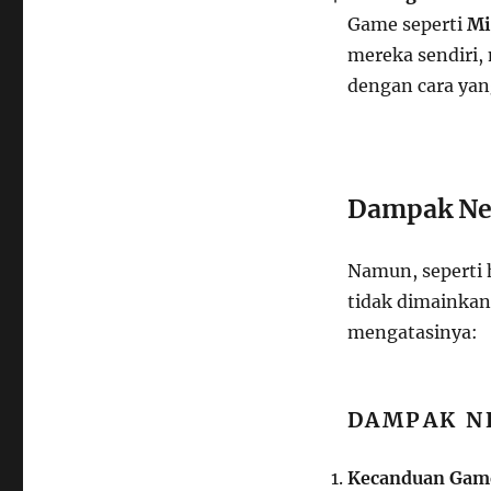
Game seperti
Mi
mereka sendiri
dengan cara yan
Dampak Neg
Namun, seperti h
tidak dimainkan
mengatasinya:
DAMPAK N
Kecanduan Gam