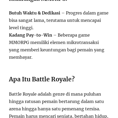
Butuh Waktu & Dedikasi
– Progres dalam game
bisa sangat lama, terutama untuk mencapai
level tinggi.
Kadang Pay-to-Win
– Beberapa game
MMORPG memiliki elemen mikrotransaksi
yang memberi keuntungan bagi pemain yang
membayar.
Apa Itu Battle Royale?
Battle Royale adalah genre di mana puluhan
hingga ratusan pemain bertarung dalam satu
arena hingga hanya satu pemenang tersisa.
Pemain harus mencari senjata, bertahan hidup,