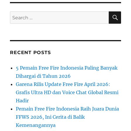
SE
Search
for:
RECENT POSTS
5 Pemain Free Fire Indonesia Paling Banyak
Dihargai di Tahun 2026
Garena Rilis Update Free Fire April 2026:
Grafis Ultra HD dan Voice Chat Global Resmi
Hadir
Pemain Free Fire Indonesia Raih Juara Dunia
FFWS 2026, Ini Cerita di Balik
Kemenangannya