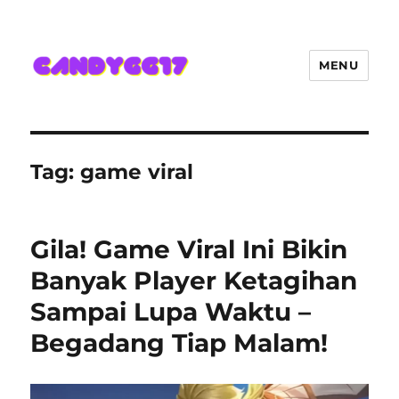
MENU
Candygg17 Angka Game Kini
Hadir Semakin Mantap Jackpot
Tag:
game viral
Gila! Game Viral Ini Bikin
Banyak Player Ketagihan
Sampai Lupa Waktu –
Begadang Tiap Malam!