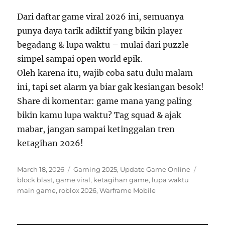
Dari daftar game viral 2026 ini, semuanya
punya daya tarik adiktif yang bikin player
begadang & lupa waktu – mulai dari puzzle
simpel sampai open world epik.
Oleh karena itu, wajib coba satu dulu malam
ini, tapi set alarm ya biar gak kesiangan besok!
Share di komentar: game mana yang paling
bikin kamu lupa waktu? Tag squad & ajak
mabar, jangan sampai ketinggalan tren
ketagihan 2026!
Posted
Categories
Tags
March 18, 2026
Gaming 2025
,
Update Game Online
on
block blast
,
game viral
,
ketagihan game
,
lupa waktu
main game
,
roblox 2026
,
Warframe Mobile