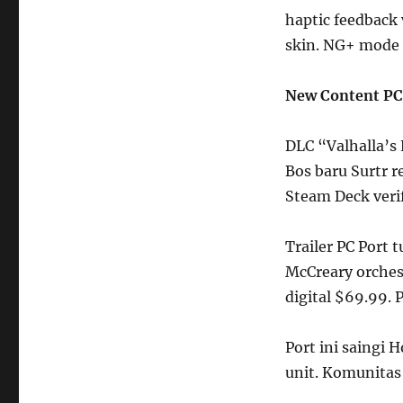
haptic feedback
skin. NG+ mode 
New Content PC 
DLC “Valhalla’s 
Bos baru Surtr r
Steam Deck verif
Trailer PC Port 
McCreary orches
digital $69.99.
Port ini saingi 
unit. Komunitas