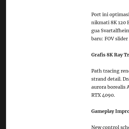
Port ini optimas
nikmati 8K 120 F
gua Svartalfheim
baru: FOV slider
Grafis 8K Ray T
Path tracing ren
strand detail. D
aurora borealis 
RTX 4090.
Gameplay Impr
New control sch