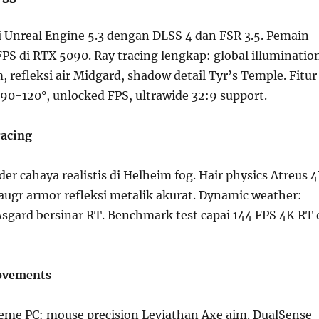
i Unreal Engine 5.3 dengan DLSS 4 dan FSR 3.5. Pemain
PS di RTX 5090. Ray tracing lengkap: global illuminatio
, refleksi air Midgard, shadow detail Tyr’s Temple. Fitur
 90-120°, unlocked FPS, ultrawide 32:9 support.
racing
der cahaya realistis di Helheim fog. Hair physics Atreus 
raugr armor refleksi metalik akurat. Dynamic weather:
Asgard bersinar RT. Benchmark test capai 144 FPS 4K RT 
ovements
eme PC: mouse precision Leviathan Axe aim. DualSense