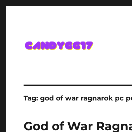
Candygg17 Angka Game K
Tag:
god of war ragnarok pc p
God of War Ragna