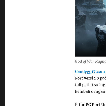
God of War Ragnar
Candygg17.com
Port versi 1.0 p
full path tracin
kembali dengan 
Fitur PC Port U