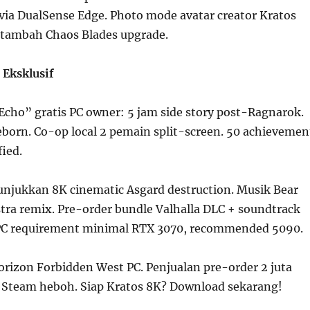
 via DualSense Edge. Photo mode avatar creator Kratos
tambah Chaos Blades upgrade.
Eksklusif
Echo” gratis PC owner: 5 jam side story post-Ragnarok.
eborn. Co-op local 2 pemain split-screen. 50 achievemen
ied.
tunjukkan 8K cinematic Asgard destruction. Musik Bear
tra remix. Pre-order bundle Valhalla DLC + soundtrack
 PC requirement minimal RTX 3070, recommended 5090.
Horizon Forbidden West PC. Penjualan pre-order 2 juta
 Steam heboh. Siap Kratos 8K? Download sekarang!