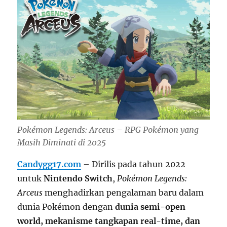
Pokémon Legends: Arceus – RPG Pokémon yang
Masih Diminati di 2025
Candygg17.com
– Dirilis pada tahun 2022
untuk
Nintendo Switch
,
Pokémon Legends:
Arceus
menghadirkan pengalaman baru dalam
dunia Pokémon dengan
dunia semi-open
world, mekanisme tangkapan real-time, dan