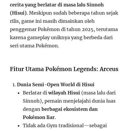
cerita yang berlatar di masa lalu Sinnoh
(Hisui)
. Meskipun sudah beberapa tahun sejak
rilis, game ini masih dimainkan oleh
penggemar Pokémon di tahun 2025, terutama
karena gameplay uniknya yang berbeda dari
seri utama Pokémon.
Fitur Utama Pokémon Legends: Arceus
Dunia Semi-Open World di Hisui
Berlatar di
wilayah Hisui
(masa lalu dari
Sinnoh), pemain menjelajahi dunia luas
dengan
berbagai ekosistem dan
Pokémon liar
.
Tidak ada Gym tradisional—sebagai