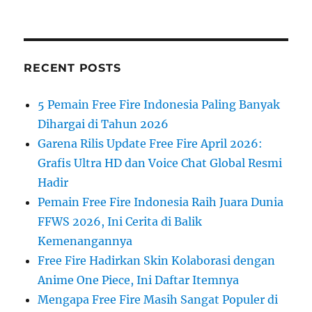
RECENT POSTS
5 Pemain Free Fire Indonesia Paling Banyak
Dihargai di Tahun 2026
Garena Rilis Update Free Fire April 2026:
Grafis Ultra HD dan Voice Chat Global Resmi
Hadir
Pemain Free Fire Indonesia Raih Juara Dunia
FFWS 2026, Ini Cerita di Balik
Kemenangannya
Free Fire Hadirkan Skin Kolaborasi dengan
Anime One Piece, Ini Daftar Itemnya
Mengapa Free Fire Masih Sangat Populer di