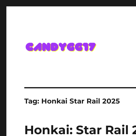
Candygg17 Angka Game K
Tag:
Honkai Star Rail 2025
Honkai: Star Rail