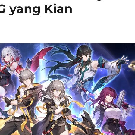
G yang Kian