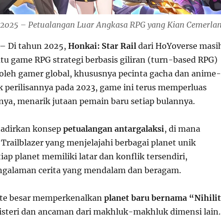
l 2025 – Petualangan Luar Angkasa RPG yang Kian Cemerla
– Di tahun 2025,
Honkai: Star Rail
dari HoYoverse masi
tu game RPG strategi berbasis giliran (turn-based RPG)
 oleh gamer global, khususnya pecinta gacha dan anime-
ak perilisannya pada 2023, game ini terus memperluas
anya, menarik jutaan pemain baru setiap bulannya.
adirkan konsep
petualangan antargalaksi
, di mana
Trailblazer yang menjelajahi berbagai planet unik
iap planet memiliki latar dan konflik tersendiri,
galaman cerita yang mendalam dan beragam.
ate besar memperkenalkan
planet baru bernama “Nihili
isteri dan ancaman dari makhluk-makhluk dimensi lain.