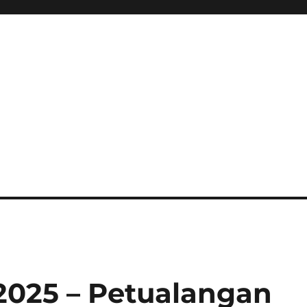
ini Hadir Semakin Mantap Ja
 2025 – Petualangan