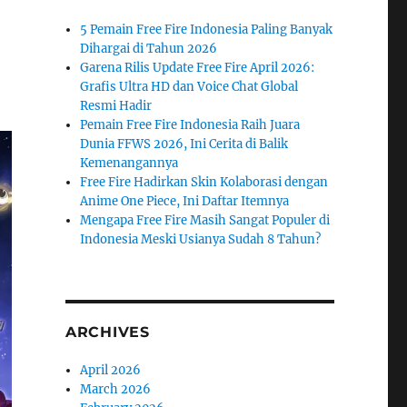
5 Pemain Free Fire Indonesia Paling Banyak
Dihargai di Tahun 2026
Garena Rilis Update Free Fire April 2026:
Grafis Ultra HD dan Voice Chat Global
Resmi Hadir
Pemain Free Fire Indonesia Raih Juara
Dunia FFWS 2026, Ini Cerita di Balik
Kemenangannya
Free Fire Hadirkan Skin Kolaborasi dengan
Anime One Piece, Ini Daftar Itemnya
Mengapa Free Fire Masih Sangat Populer di
Indonesia Meski Usianya Sudah 8 Tahun?
ARCHIVES
April 2026
March 2026