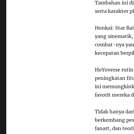
Tambahan ini d
serta karakter 
Honkai: Star Rai
yang sinematik,
combat-nya yang
kecepatan berpik
HoYoverse ruti
peningkatan fitu
ini memungkink
favorit mereka 
Tidak hanya dari
berkembang pesa
fanart, dan teor