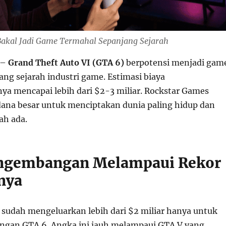
akal Jadi Game Termahal Sepanjang Sejarah
–
Grand Theft Auto VI (GTA 6)
berpotensi menjadi gam
ng sejarah industri game. Estimasi biaya
 mencapai lebih dari $2-3 miliar. Rockstar Games
na besar untuk menciptakan dunia paling hidup dan
ah ada.
engembangan Melampaui Rekor
nya
s
sudah mengeluarkan lebih dari $2 miliar hanya untuk
ngan GTA 6. Angka ini jauh melampaui GTA V yang