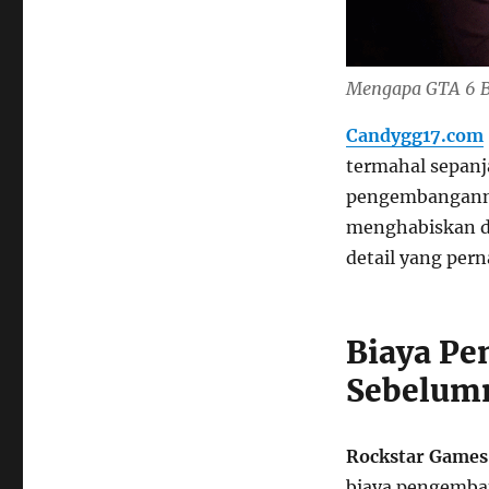
Mengapa GTA 6 B
Candygg17.com
termahal sepanja
pengembangannya
menghabiskan da
detail yang pern
Biaya P
Sebelum
Rockstar Game
biaya pengemba