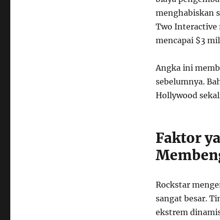
menghabiskan s
Two Interactive
mencapai $3 mil
Angka ini mem
sebelumnya. Bah
Hollywood sekal
Faktor y
Memben
Rockstar mengem
sangat besar. T
ekstrem dinamis