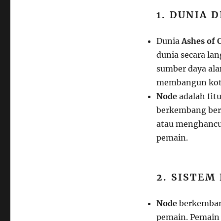
1. DUNIA 
Dunia
Ashes of 
dunia secara la
sumber daya ala
membangun kota
Node
adalah fit
berkembang ber
atau menghancur
pemain.
2. SISTEM
Node
berkembang
pemain. Pemain