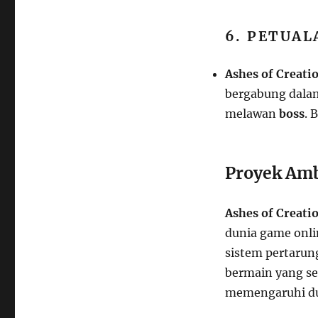
6. PETUA
Ashes of Creati
bergabung dala
melawan
boss
. 
Proyek Amb
Ashes of Creati
dunia game onli
sistem pertaru
bermain yang se
memengaruhi du