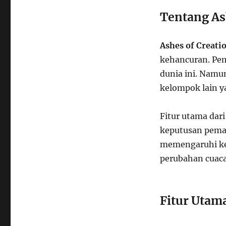
Tentang As
Ashes of Creati
kehancuran. Pe
dunia ini. Namu
kelompok lain y
Fitur utama dar
keputusan pemain
memengaruhi kea
perubahan cuaca
Fitur Utama