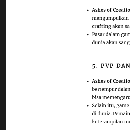
Ashes of Creati
mengumpulkan s
crafting
akan sa
Pasar dalam gam
dunia akan sang
5. PVP DA
Ashes of Creati
bertempur dal
bisa memengaru
Selain itu, gam
di dunia. Pemai
keterampilan m