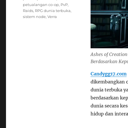
petualangan co-op
,
PvP
,
Raids
,
RPG dunia terbuka
,
sistem node
,
Verra
Ashes of Creatio
Berdasarkan Kep
Candygg17.com
dikembangkan 
dunia terbuka y
berdasarkan kep
dunia secara ke
hidup dan inter