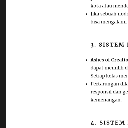
kota atau mendo
Jika sebuah nod
bisa mengalami
3. SISTE
Ashes of Creati
dapat memilih da
Setiap kelas mem
Pertarungan dil
responsif dan g
kemenangan.
4. SISTEM