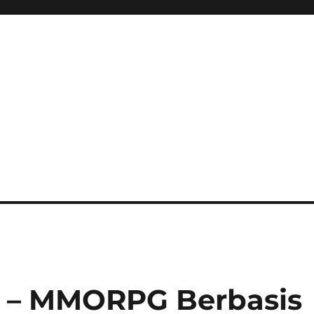
ini Hadir Semakin Mantap Ja
n – MMORPG Berbasis