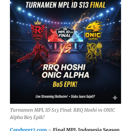
Turnamen MPL ID S13 Final: RRQ Hoshi vs ONIC
Alpha Bo5 Epik!
Candygg17.com
–
Final MPL Indonesia Season