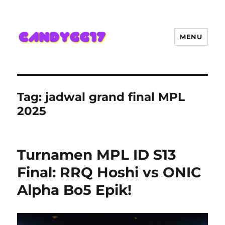
MENU
Candygg17 Angka Game Kini
Hadir Semakin Mantap Jackpot
Tag:
jadwal grand final MPL
2025
Turnamen MPL ID S13
Final: RRQ Hoshi vs ONIC
Alpha Bo5 Epik!