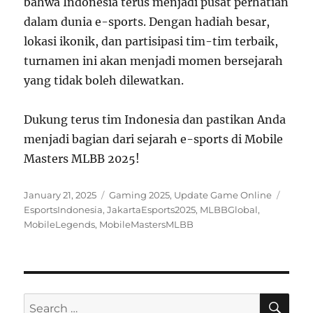
bahwa Indonesia terus menjadi pusat perhatian
dalam dunia e-sports. Dengan hadiah besar,
lokasi ikonik, dan partisipasi tim-tim terbaik,
turnamen ini akan menjadi momen bersejarah
yang tidak boleh dilewatkan.
Dukung terus tim Indonesia dan pastikan Anda
menjadi bagian dari sejarah e-sports di Mobile
Masters MLBB 2025!
Posted
Categories
Tags
January 21, 2025
Gaming 2025
,
Update Game Online
on
EsportsIndonesia
,
JakartaEsports2025
,
MLBBGlobal
,
MobileLegends
,
MobileMastersMLBB
SE
Search