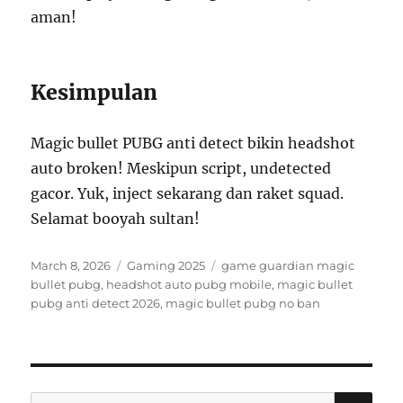
aman!
Kesimpulan
Magic bullet PUBG anti detect bikin headshot
auto broken! Meskipun script, undetected
gacor. Yuk, inject sekarang dan raket squad.
Selamat booyah sultan!
Posted
Categories
Tags
March 8, 2026
Gaming 2025
game guardian magic
on
bullet pubg
,
headshot auto pubg mobile
,
magic bullet
pubg anti detect 2026
,
magic bullet pubg no ban
SE