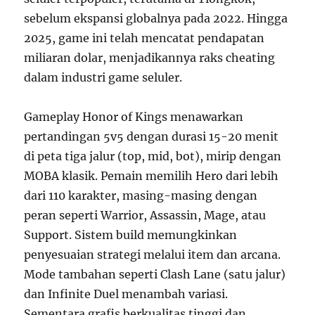
sebelum ekspansi globalnya pada 2022. Hingga
2025, game ini telah mencatat pendapatan
miliaran dolar, menjadikannya raks cheating
dalam industri game seluler.
Gameplay Honor of Kings menawarkan
pertandingan 5v5 dengan durasi 15-20 menit
di peta tiga jalur (top, mid, bot), mirip dengan
MOBA klasik. Pemain memilih Hero dari lebih
dari 110 karakter, masing-masing dengan
peran seperti Warrior, Assassin, Mage, atau
Support. Sistem build memungkinkan
penyesuaian strategi melalui item dan arcana.
Mode tambahan seperti Clash Lane (satu jalur)
dan Infinite Duel menambah variasi.
Sementara grafis berkualitas tinggi dan