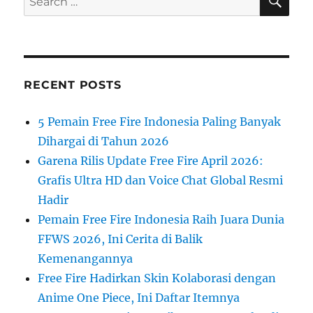
for:
RECENT POSTS
5 Pemain Free Fire Indonesia Paling Banyak
Dihargai di Tahun 2026
Garena Rilis Update Free Fire April 2026:
Grafis Ultra HD dan Voice Chat Global Resmi
Hadir
Pemain Free Fire Indonesia Raih Juara Dunia
FFWS 2026, Ini Cerita di Balik
Kemenangannya
Free Fire Hadirkan Skin Kolaborasi dengan
Anime One Piece, Ini Daftar Itemnya