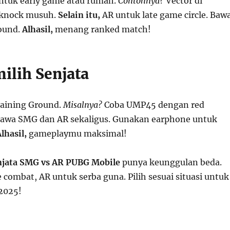
tuk early game atau rumah.
Contohnya?
Vector di
 knock musuh.
Selain itu,
AR untuk late game circle. Baw
ound.
Alhasil,
menang ranked match!
ilih Senjata
Training Ground.
Misalnya?
Coba UMP45 dengan red
awa SMG dan AR sekaligus. Gunakan earphone untuk
lhasil,
gameplaymu maksimal!
njata SMG vs AR PUBG Mobile
punya keunggulan beda.
combat, AR untuk serba guna. Pilih sesuai situasi untuk
2025!