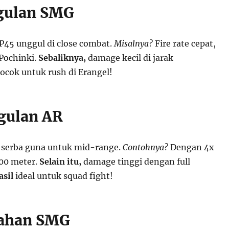
gulan SMG
45 unggul di close combat.
Misalnya?
Fire rate cepat,
 Pochinki.
Sebaliknya,
damage kecil di jarak
ocok untuk rush di Erangel!
gulan AR
 serba guna untuk mid-range.
Contohnya?
Dengan 4x
100 meter.
Selain itu,
damage tinggi dengan full
asil
ideal untuk squad fight!
mahan SMG