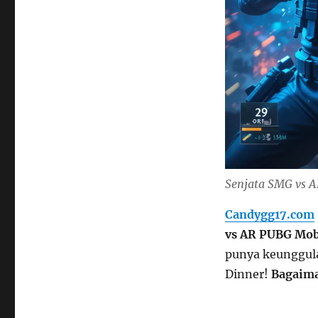
Senjata SMG vs A
Candygg17.com
vs AR PUBG Mob
punya keunggul
Dinner!
Bagaima