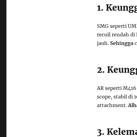
1. Keung
SMG seperti UMP
recoil rendah di
jauh.
Sehingga
c
2. Keung
AR seperti M416
scope, stabil di 
attachment.
Alh
3. Kele