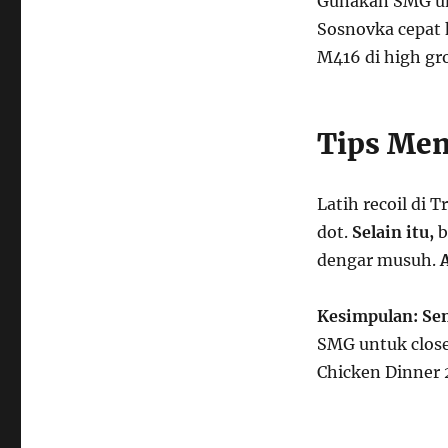
Gunakan SMG un
Sosnovka cepat
M416 di high gr
Tips Mem
Latih recoil di 
dot.
Selain itu,
b
dengar musuh.
A
Kesimpulan:
Se
SMG untuk close 
Chicken Dinner 