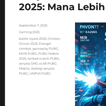
2025: Mana Lebih 
Posted
September 7, 2025
on
Categories
Gaming 2025
Tags
battle royale 2025
,
Chicken
Dinner 2025
,
Erangel
combat
,
gameplay PUBG
,
M416 PUBG
,
PUBG Mobile
2025
,
ranked match PUBG
,
senjata SMG vs AR PUBG
Mobile
,
strategi senjata
PUBG
,
UMP45 PUBG