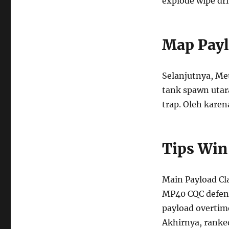
explode wipe dri
Map Payl
Selanjutnya, Met
tank spawn utara
trap. Oleh karen
Tips Win
Main Payload Cla
MP40 CQC defense
payload overtime
Akhirnya, ranke