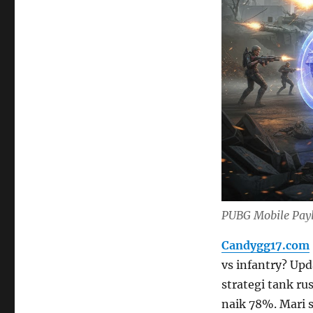
PUBG Mobile Payl
Candygg17.com
vs infantry? Up
strategi tank rus
naik 78%. Mari 