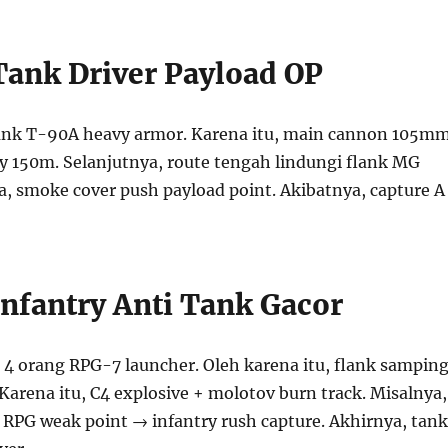
 Tank Driver Payload OP
tank T-90A heavy armor. Karena itu, main cannon 105m
ry 150m. Selanjutnya, route tengah lindungi flank MG
a, smoke cover push payload point. Akibatnya, capture A
Infantry Anti Tank Gacor
d 4 orang RPG-7 launcher. Oleh karena itu, flank sampin
 Karena itu, C4 explosive + molotov burn track. Misalnya,
 RPG weak point → infantry rush capture. Akhirnya, tank