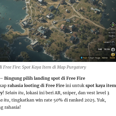
i Free Fire: Spot Kaya Item di Map Purgatory
– Bingung pilih landing spot di Free Fire
kap
rahasia looting di Free Fire
ini untuk
spot kaya item
ry
!
Selain itu
, lokasi ini beri AR, sniper, dan vest level 3
a itu
, tingkatkan win rate 50% di ranked 2025. Yuk,
ng rahasia!