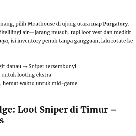
enang, pilih Moathouse di ujung utara
map Purgatory
.
dikelilingi air—jarang musuh, tapi loot vest dan medkit
lnya
, isi inventory penuh tanpa gangguan, lalu rotate ke
ir danau → Sniper tersembunyi
untuk looting ekstra
, hemat waktu untuk mid-game
dge: Loot Sniper di Timur –
s