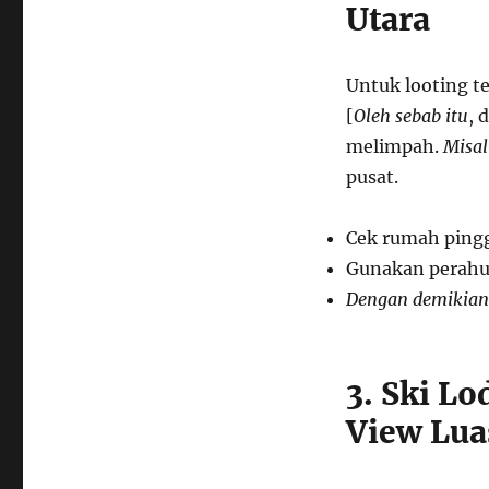
Utara
Untuk looting t
[
Oleh sebab itu
, 
melimpah.
Misa
pusat.
Cek rumah pingg
Gunakan perahu 
Dengan demikian
3. Ski Lo
View Lua