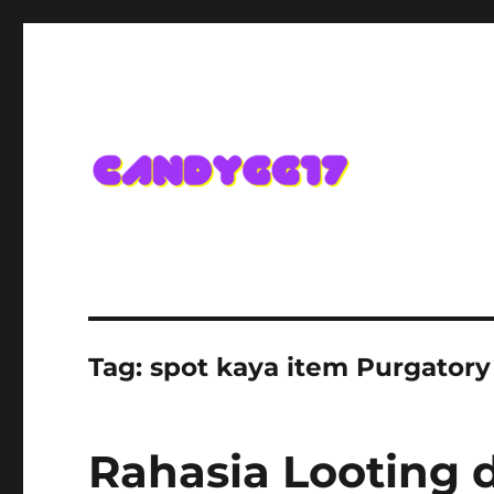
Candygg17 Angka Game K
Tag:
spot kaya item Purgatory
Rahasia Looting d