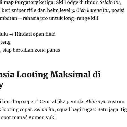
di map Purgatory
ketiga: Ski Lodge di timur.
Selain itu
,
beri sniper rifle dan helm level 3.
Oleh karena itu
, posisi
jembatan—rahasia pro untuk long-range kill!
ulu → Hindari open field
oteng
, siap bertahan zona panas
asia Looting Maksimal di
y
i hot drop seperti Central jika pemula.
Akhirnya
, custom
k looting cepat.
Selain itu
, squad bagi tugas: Satu jaga, ti
a spot mana? Komen yuk!