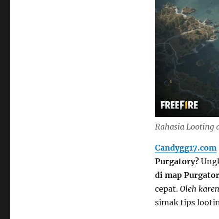
Rahasia Looting d
Candygg17.com
Purgatory?
Ung
di map Purgato
cepat.
Oleh karen
simak tips looti