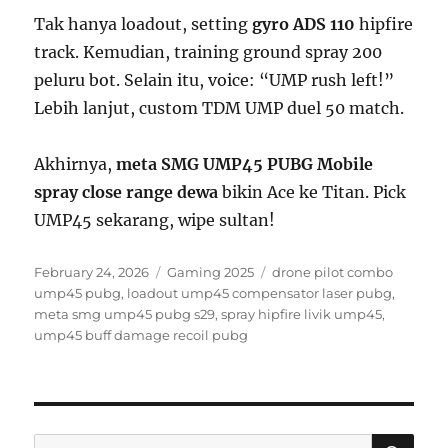
Tak hanya loadout, setting
gyro ADS 110
hipfire
track. Kemudian, training ground spray 200
peluru bot. Selain itu, voice: “UMP rush left!”
Lebih lanjut, custom TDM UMP duel 50 match.
Akhirnya,
meta SMG UMP45 PUBG Mobile
spray close range dewa
bikin Ace ke Titan. Pick
UMP45 sekarang, wipe sultan!
Posted
Categories
Tags
February 24, 2026
Gaming 2025
drone pilot combo
on
ump45 pubg
,
loadout ump45 compensator laser pubg
,
meta smg ump45 pubg s29
,
spray hipfire livik ump45
,
ump45 buff damage recoil pubg
SE
Search