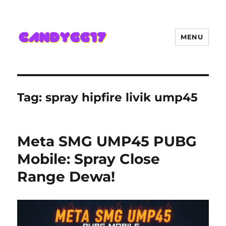
MENU
Candygg17 Angka Game Kini
Hadir Semakin Mantap Jackpot
Tag:
spray hipfire livik ump45
Meta SMG UMP45 PUBG
Mobile: Spray Close
Range Dewa!