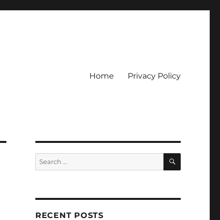
Home
Privacy Policy
ckpot
SEARCH
Search
for:
RECENT POSTS