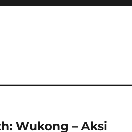
ini Hadir Semakin Mantap Ja
h: Wukong – Aksi