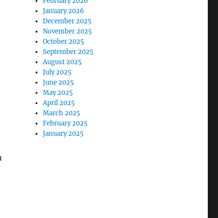
February 2026
January 2026
December 2025
November 2025
October 2025
September 2025
August 2025
July 2025
June 2025
May 2025
April 2025
March 2025
February 2025
January 2025
h