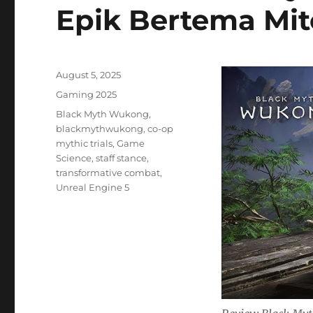
Epik Bertema Mit
Posted
August 5, 2025
on
Categories
Gaming 2025
Tags
Black Myth Wukong
,
blackmythwukong
,
co-op
mythic trials
,
Game
Science
,
staff stance
,
transformative combat
,
Unreal Engine 5