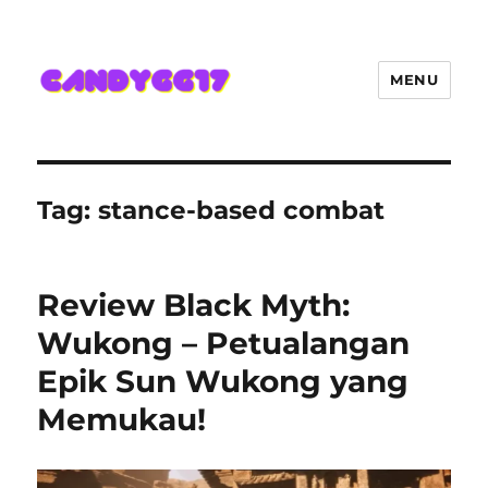
MENU
Candygg17 Angka Game Kini
Hadir Semakin Mantap Jackpot
Tag:
stance-based combat
Review Black Myth:
Wukong – Petualangan
Epik Sun Wukong yang
Memukau!