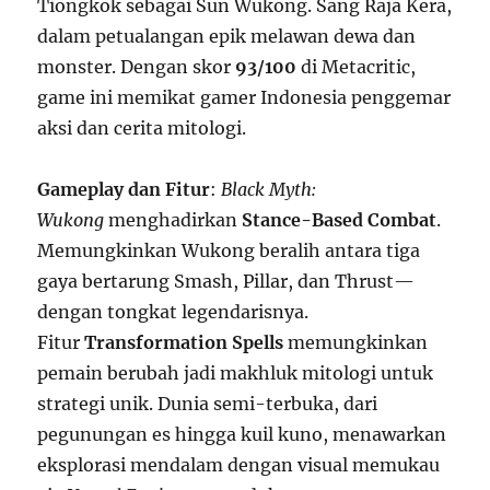
Tiongkok sebagai Sun Wukong. Sang Raja Kera,
dalam petualangan epik melawan dewa dan
monster. Dengan skor
93/100
di Metacritic,
game ini memikat gamer Indonesia penggemar
aksi dan cerita mitologi.
Gameplay dan Fitur
:
Black Myth:
Wukong
menghadirkan
Stance-Based Combat
.
Memungkinkan Wukong beralih antara tiga
gaya bertarung Smash, Pillar, dan Thrust—
dengan tongkat legendarisnya.
Fitur
Transformation Spells
memungkinkan
pemain berubah jadi makhluk mitologi untuk
strategi unik. Dunia semi-terbuka, dari
pegunungan es hingga kuil kuno, menawarkan
eksplorasi mendalam dengan visual memukau