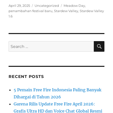
Posted
Categories
Tags
April 29, 2025
Uncategorized
Meadow Day
,
on
penambahan festival baru
,
Stardew Valley
,
Stardew Valley
1.6
SE
Search
for:
RECENT POSTS
5 Pemain Free Fire Indonesia Paling Banyak
Dihargai di Tahun 2026
Garena Rilis Update Free Fire April 2026:
Grafis Ultra HD dan Voice Chat Global Resmi