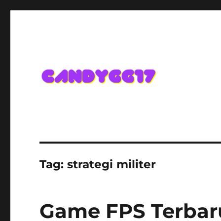
Candygg17 Angka Game K
Tag:
strategi militer
Game FPS Terbaru