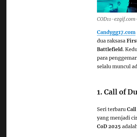
COD11-ezgif.com
Candygg17.com
dua raksasa
Fir
Battlefield
. Ked
para penggemar
selalu muncul a
1. Call of 
Seri terbaru
Call
yang menjadi ci
CoD 2025
adala