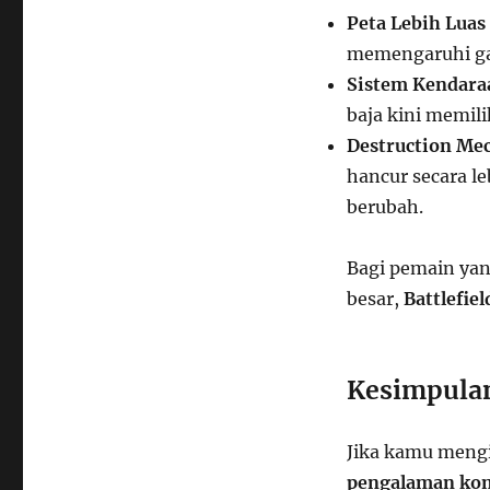
Peta Lebih Luas
memengaruhi g
Sistem Kendaraa
baja kini memil
Destruction Mec
hancur secara le
berubah.
Bagi pemain yan
besar,
Battlefie
Kesimpulan
Jika kamu meng
pengalaman kom