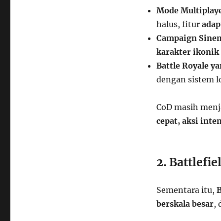
Mode Multiplaye
halus, fitur
adap
Campaign Sine
karakter ikonik
Battle Royale y
dengan sistem l
CoD masih menja
cepat, aksi int
2. Battlefi
Sementara itu,
B
berskala besar
,