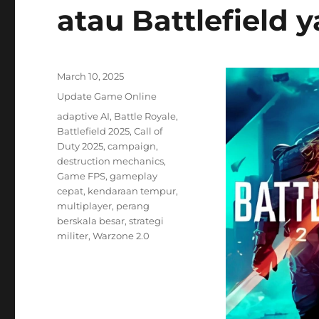
atau Battlefield
Posted
March 10, 2025
on
Categories
Update Game Online
Tags
adaptive AI
,
Battle Royale
,
Battlefield 2025
,
Call of
Duty 2025
,
campaign
,
destruction mechanics
,
Game FPS
,
gameplay
cepat
,
kendaraan tempur
,
multiplayer
,
perang
berskala besar
,
strategi
militer
,
Warzone 2.0