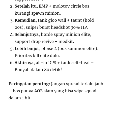
Setelah itu
, EMP + molotov circle bos –
kurangi spawn minion.
Kemudian
, tank gloo wall + taunt (hold
20s), sniper burst headshot 30% HP.
Selanjutnya
, horde spray minion elite,
support drop revive + medkit.
Lebih lanjut
, phase 2 (bos summon elite):
Prioritas kill elite dulu.
Akhirnya
, all-in DPS + tank self-heal –
Booyah dalam 80 detik!
Peringatan penting:
Jangan spread terlalu jauh
– bos punya AOE slam yang bisa wipe squad
dalam 1 hit.