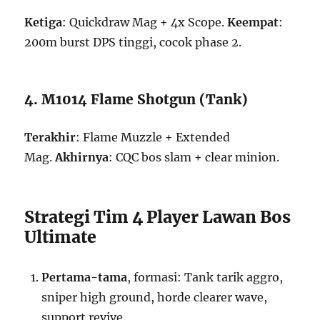
Ketiga
: Quickdraw Mag + 4x Scope.
Keempat
:
200m burst DPS tinggi, cocok phase 2.
4. M1014 Flame Shotgun (Tank)
Terakhir
: Flame Muzzle + Extended
Mag.
Akhirnya
: CQC bos slam + clear minion.
Strategi Tim 4 Player Lawan Bos
Ultimate
Pertama-tama
, formasi: Tank tarik aggro,
sniper high ground, horde clearer wave,
support revive.