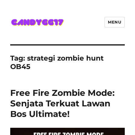
MENU
Candygg17 Angka Game Kini
Hadir Semakin Mantap Jackpot
Tag:
strategi zombie hunt
OB45
Free Fire Zombie Mode:
Senjata Terkuat Lawan
Bos Ultimate!