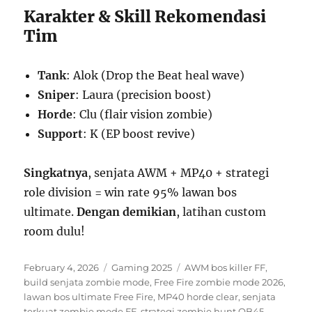
Karakter & Skill Rekomendasi
Tim
Tank
: Alok (Drop the Beat heal wave)
Sniper
: Laura (precision boost)
Horde
: Clu (flair vision zombie)
Support
: K (EP boost revive)
Singkatnya
, senjata AWM + MP40 + strategi
role division = win rate 95% lawan bos
ultimate.
Dengan demikian
, latihan custom
room dulu!
Posted
Categories
Tags
February 4, 2026
Gaming 2025
AWM bos killer FF
,
on
build senjata zombie mode
,
Free Fire zombie mode 2026
,
lawan bos ultimate Free Fire
,
MP40 horde clear
,
senjata
terkuat zombie mode FF
,
strategi zombie hunt OB45
,