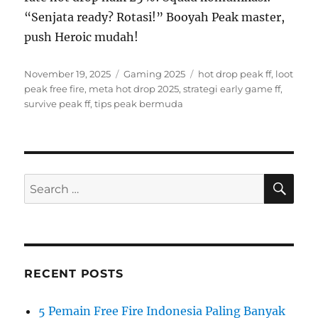
“Senjata ready? Rotasi!” Booyah Peak master,
push Heroic mudah!
Posted
Categories
Tags
November 19, 2025
Gaming 2025
hot drop peak ff
,
loot
on
peak free fire
,
meta hot drop 2025
,
strategi early game ff
,
survive peak ff
,
tips peak bermuda
SE
Search
for:
RECENT POSTS
5 Pemain Free Fire Indonesia Paling Banyak