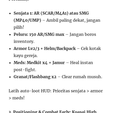
Senjata 1: AR (SCAR/M4A1) atau SMG
(MP40/UMP)
– Ambil paling dekat, jangan
pilih!
Peluru: 150 AR/SMG max
– Jangan boros
inventory.
Armor Lv2/3 + Helm/Backpack
– Cek kotak
kayu gereja.
Meds: Medkit x4 + Jamur
– Heal instan
post-fight.
Granat/Flashbang x2
– Clear rumah musuh.
Latih auto-loot HUD: Prioritas senjata > armor
> meds!
3. Positioning & Combat Early: Kuasai High