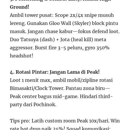
Ground!
Ambil tower pusat: Scope 2x/4x snipe musuh
lereng. Gunakan Gloo Wall (Skyler) block pintu
masuk. Jangan chase kabur—fokus defend loot.
Duo Tatsuya (dash) + Jota (heal kill) meta
aggressor. Burst fire 3-5 peluru, gyro 350%
headshot!
4. Rotasi Pintar: Jangan Lama di Peak!
Loot 1 menit max, ambil mobil/zipline rotasi
Bimasakti/Clock Tower. Pantau zona biru—
Peak center bagus mid-game. Hindari third-
party dari Pochinok.
Tips pro: Latih custom room Peak 10x/hari. Win
rate hot drop naik 25%! Squad komunikasi: